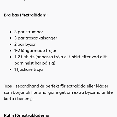
Bra bas i “extralådan”:
3 par strumpor
3 par trosor/kalsonger
2 par byxor
1-2 långärmade tröjor
1-2 t-shirts (anpassa tröja el t-shirt efter vad ditt
barn helst har på sig)
1 tjockare tröja
Tips
- secondhand är perfekt för extralåda eller kläder
som börjar bli lite små, gör inget om extra byxorna är lite
korta i benen ;) .
Rutin för extrakläderna