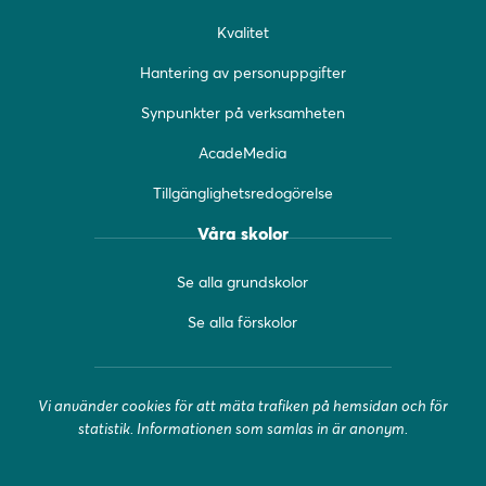
o
r
e
Kvalitet
k
a
(
(
m
ö
Hantering av personuppgifter
ö
(
p
Synpunkter på verksamheten
p
ö
p
p
p
n
AcadeMedia
n
p
a
a
n
s
Tillgänglighetsredogörelse
s
a
i
i
s
n
Våra skolor
n
i
y
y
n
t
Se alla grundskolor
t
y
t
t
t
f
Se alla förskolor
f
t
ö
ö
f
n
n
ö
s
Vi använder cookies för att mäta trafiken på hemsidan och för
s
n
t
statistik. Informationen som samlas in är anonym.
t
s
e
e
t
r
r
e
)