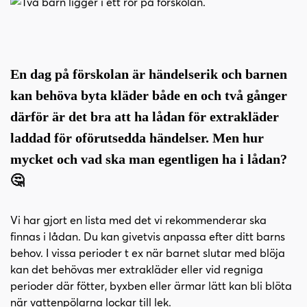
i
s
n
i
n
d
e
f
h
o
En dag på förskolan är händelserik och barnen
å
t
kan behöva byta kläder både en och två gånger
l
därför är det bra att ha lådan för extrakläder
l
laddad för oförutsedda händelser. Men hur
mycket och vad ska man egentligen ha i lådan?
🤔
Vi har gjort en lista med det vi rekommenderar ska
finnas i lådan. Du kan givetvis anpassa efter ditt barns
behov. I vissa perioder t ex när barnet slutar med blöja
kan det behövas mer extrakläder eller vid regniga
perioder där fötter, byxben eller ärmar lätt kan bli blöta
när vattenpölarna lockar till lek.