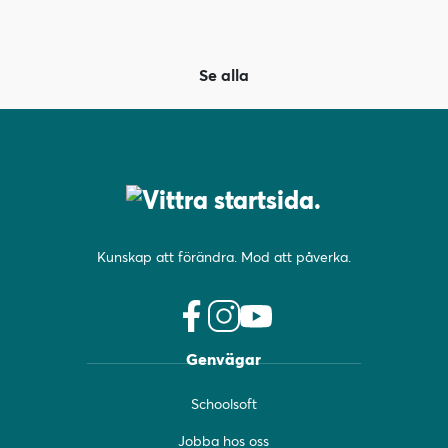
Se alla
Kunskap att förändra. Mod att påverka.
f
i
y
Genvägar
a
n
o
c
s
u
Schoolsoft
e
t
t
b
a
u
Jobba hos oss
o
g
b