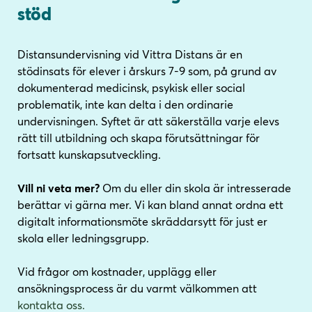
i
i
stöd
l
l
l
l
i
s
Distansundervisning vid Vittra Distans är en
n
i
stödinsats för elever i årskurs 7-9 som, på grund av
n
d
dokumenterad medicinsk, psykisk eller social
e
f
problematik, inte kan delta i den ordinarie
h
o
undervisningen. Syftet är att säkerställa varje elevs
å
t
rätt till utbildning och skapa förutsättningar för
l
fortsatt kunskapsutveckling.
l
Vill ni veta mer?
Om du eller din skola är intresserade
berättar vi gärna mer. Vi kan bland annat ordna ett
digitalt informationsmöte skräddarsytt för just er
skola eller ledningsgrupp.
Vid frågor om kostnader, upplägg eller
ansökningsprocess är du varmt välkommen att
kontakta oss.