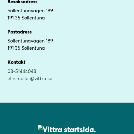
i
i
Besöksadress
l
l
Sollentunavägen 189
l
l
191 35 Sollentuna
i
s
n
i
Postadress
n
d
Sollentunavägen 189
e
f
191 35 Sollentuna
h
o
å
t
Kontakt
l
08-51444048
l
elin.moller@vittra.se