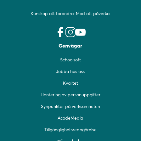
Kunskap att förändra. Mod att påverka.
f
i
y
Genvägar
a
n
o
c
s
u
Schoolsoft
e
t
t
b
a
u
Jobba hos oss
o
g
b
o
r
e
Kvalitet
k
a
(
(
m
ö
Hantering av personuppgifter
ö
(
p
Synpunkter på verksamheten
p
ö
p
p
p
n
AcadeMedia
n
p
a
a
n
s
Tillgänglighetsredogörelse
s
a
i
i
s
n