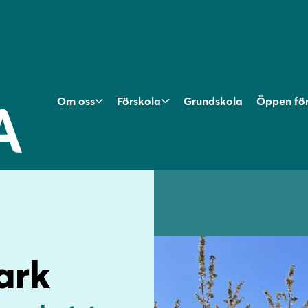
Om oss
Förskola
Grundskola
Öppen fö
ark