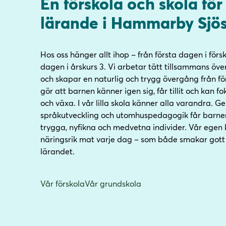
En förskola och skola fö
l
l
i
s
lärande i Hammarby Sjö
n
i
n
d
e
f
Hos oss hänger allt ihop – från första dagen i försko
h
o
dagen i årskurs 3. Vi arbetar tätt tillsammans öv
å
t
och skapar en naturlig och trygg övergång från förs
l
gör att barnen känner igen sig, får tillit och kan f
l
och växa. I vår lilla skola känner alla varandra. 
språkutveckling och utomhuspedagogik får barnen 
trygga, nyfikna och medvetna individer. Vår egen 
näringsrik mat varje dag – som både smakar gott o
lärandet.
Vår förskola
Vår grundskola