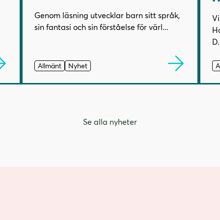
Genom läsning utvecklar barn sitt språk,
Vi
sin fantasi och sin förståelse för värl...
Ha
D.
Allmänt
Nyhet
A
Se alla nyheter