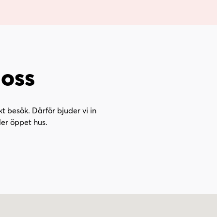
oss
t besök. Därför bjuder vi in
ler öppet hus.