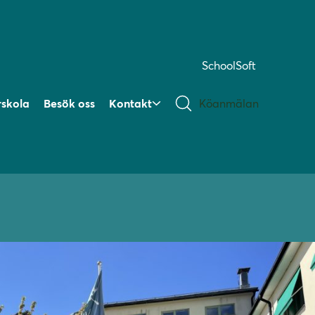
SchoolSoft
rskola
Besök oss
Kontakt
Köanmälan