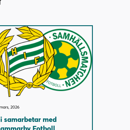
 mars, 2026
i samarbetar med
ammarby Fotboll