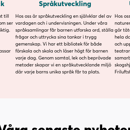
ck
Språkutveckling
 till
Hos oss är språkutveckling en självklar del av
Hos oss
om ser
vardagen och i undervisningen. Under våra
nature
ktig.
språksamlingar får barnen utforska ord, ställa
gör tät
frågor och uttrycka sina tankar i trygg
hela da
gemenskap. Vi har ett bibliotek för både
och up
assar
förskola och skola och läser högt för barnen
teatrar
varje dag. Genom samtal, lek och beprövade
samarb
metoder skapar vi en språkutvecklande miljö
skogshj
där varje barns unika språk får ta plats.
Friluft
Våra senaste nyhete