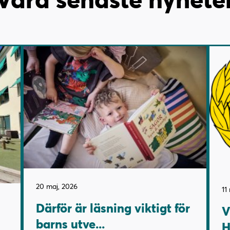
20 maj, 2026
11
Därför är läsning viktigt för
V
barns utve...
H