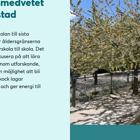
r medvetet
stad
lan till sista
er åldersgränserna
kola till skola. Det
okusera på att lära
Genom utforskande,
möjlighet att bli
kock lagar
ch ger energi till