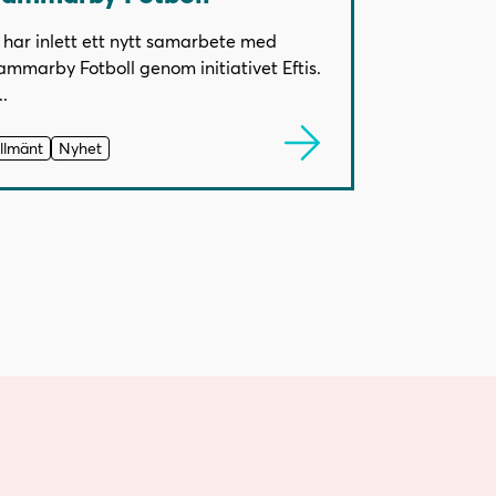
 har inlett ett nytt samarbete med
mmarby Fotboll genom initiativet Eftis.
..
llmänt
Nyhet