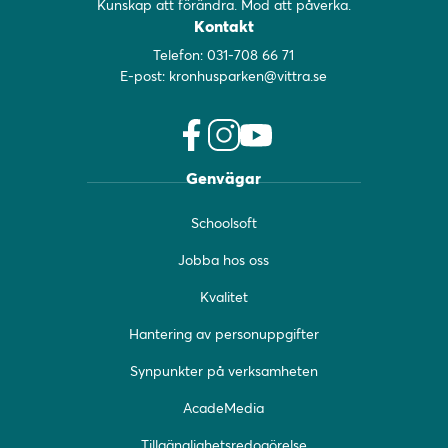
Kunskap att förändra. Mod att påverka.
Kontakt
Telefon:
031-708 66 71
E-post:
kronhusparken@vittra.se
f
i
y
Genvägar
a
n
o
c
s
u
Schoolsoft
e
t
t
b
a
u
Jobba hos oss
o
g
b
o
r
e
Kvalitet
k
a
(
(
m
ö
Hantering av personuppgifter
ö
(
p
Synpunkter på verksamheten
p
ö
p
p
p
n
AcadeMedia
n
p
a
a
n
s
Tillgänglighetsredogörelse