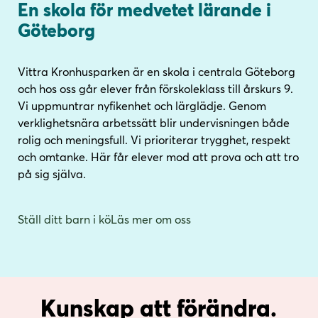
En skola för medvetet lärande i
i
s
n
i
Göteborg
n
d
e
f
Vittra Kronhusparken är en skola i centrala Göteborg
h
o
och hos oss går elever från förskoleklass till årskurs 9.
å
t
Vi uppmuntrar nyfikenhet och lärglädje. Genom
l
verklighetsnära arbetssätt blir undervisningen både
l
rolig och meningsfull. Vi prioriterar trygghet, respekt
och omtanke. Här får elever mod att prova och att tro
på sig själva.
Ställ ditt barn i kö
Läs mer om oss
Kunskap att förändra.