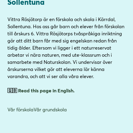
Sollentuna
i
s
n
i
n
d
Vittra Rösjötorp är en förskola och skola i Kärrdal,
e
f
Sollentuna. Hos oss går barn och elever från förskolan
h
o
till årskurs 6. Vittra Rösjötorps tvåspråkiga inriktning
å
t
gör att ditt barn får med sig engelskan redan från
l
tidig ålder. Eftersom vi ligger i ett naturreservat
l
arbetar vi nära naturen, med ute-klassrum och i
samarbete med Naturskolan. Vi undervisar över
årskurserna vilket gör att eleverna lär känna
varandra, och att vi ser alla våra elever.
🇬🇧
Read this page in English.
Vår förskola
Vår grundskola