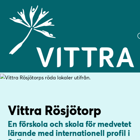
H
H
o
o
p
p
p
p
Vittra Rösjötorp
a
a
t
t
i
i
En förskola och skola för medvetet
l
l
lärande med internationell profil i
l
l