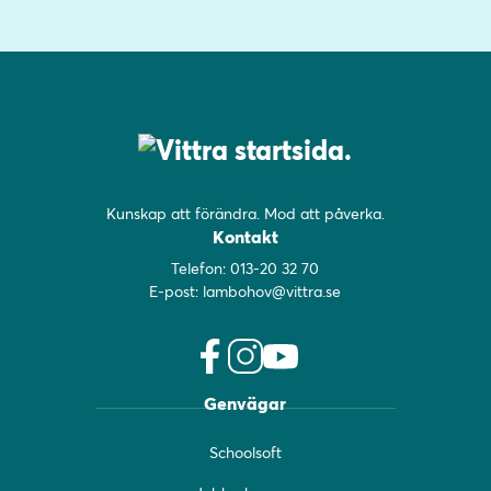
Kunskap att förändra. Mod att påverka.
Kontakt
Telefon:
013-20 32 70
E-post:
lambohov@vittra.se
f
i
y
Genvägar
a
n
o
c
s
u
Schoolsoft
e
t
t
b
a
u