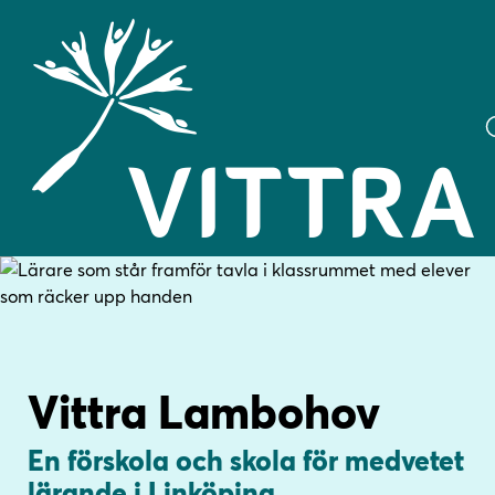
H
H
o
o
p
p
p
p
a
a
Vittra Lambohov
t
t
i
i
En förskola och skola för medvetet
l
l
l
l
lärande i Linköping