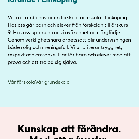
i
s
n
i
Vittra Lambohov är en förskola och skola i Linköping.
n
d
Hos oss går barn och elever från förskolan till årskurs
e
f
9. Hos oss uppmuntrar vi nyfikenhet och lärglädje.
h
o
Genom verklighetsnära arbetssätt blir undervisningen
å
t
både rolig och meningsfull. Vi prioriterar trygghet,
l
respekt och omtanke. Här får barn och elever mod att
l
prova och att tro på sig själva.
Vår förskola
Vår grundskola
Kunskap att förändra.