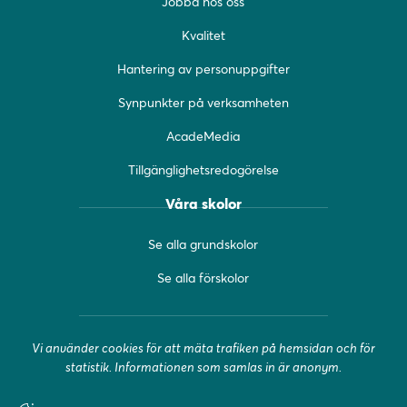
Jobba hos oss
o
g
b
o
r
e
Kvalitet
k
a
(
(
m
ö
Hantering av personuppgifter
ö
(
p
Synpunkter på verksamheten
p
ö
p
p
p
n
AcadeMedia
n
p
a
a
n
s
Tillgänglighetsredogörelse
s
a
i
i
s
n
Våra skolor
n
i
y
y
n
t
Se alla grundskolor
t
y
t
t
t
f
Se alla förskolor
f
t
ö
ö
f
n
n
ö
s
Vi använder cookies för att mäta trafiken på hemsidan och för
s
n
t
statistik. Informationen som samlas in är anonym.
t
s
e
e
t
r