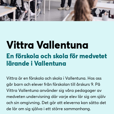
i
s
n
i
n
d
e
f
h
o
å
t
l
Vittra Vallentuna
l
En förskola och skola för medvetet
lärande i Vallentuna
Vittra är en förskola och skola i Vallentuna. Hos oss
går barn och elever från förskolan till årskurs 9. På
Vittra Vallentuna använder sig våra pedagoger av
medveten undervisning där varje elev lär sig om själv
och sin omgivning. Det gör att eleverna kan sätta det
de lär om sig själva i ett större sammanhang.