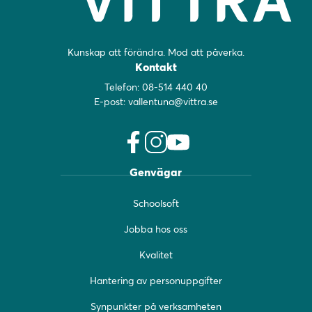
Kunskap att förändra. Mod att påverka.
Kontakt
Telefon:
08-514 440 40
E-post:
vallentuna@vittra.se
f
i
y
Genvägar
a
n
o
c
s
u
Schoolsoft
e
t
t
b
a
u
Jobba hos oss
o
g
b
o
r
e
Kvalitet
k
a
(
(
m
ö
Hantering av personuppgifter
ö
(
p
Synpunkter på verksamheten
p
ö
p