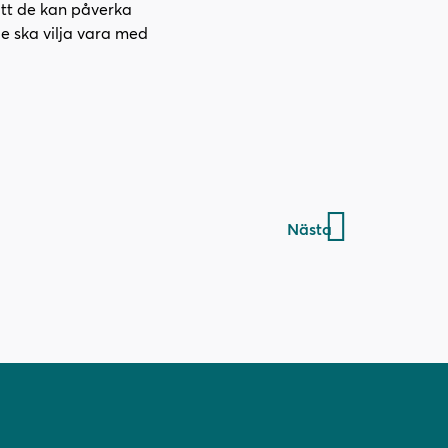
att de kan påverka
n
de ska vilja vara med
s
t
e
r
)
Nästa