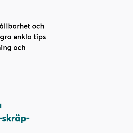
ållbarhet och
ågra enkla tips
ning och
a
-skräp-