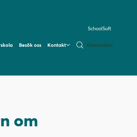
SchoolSoft
rskola
Besök oss
Kontakt
Köanmälan
arn om