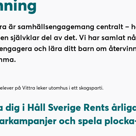
nning
tra är samhällsengagemang centralt – h
en självklar del av det. Vi har samlat n
engagera och lära ditt barn om återvin
emma.
 dig i Håll Sverige Rents årlig
arkampanjer och spela plocka