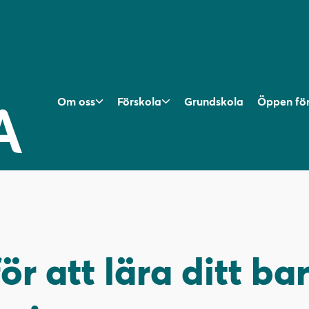
Om oss
Förskola
Grundskola
Öppen fö
för att lära ditt b