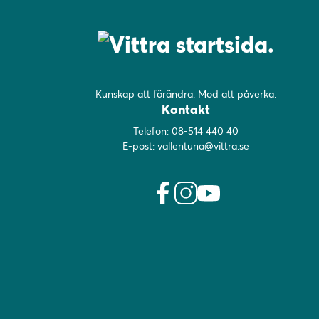
Kunskap att förändra. Mod att påverka.
Kontakt
Telefon:
08-514 440 40
E-post:
vallentuna@vittra.se
f
i
y
a
n
o
c
s
u
e
t
t
b
a
u
o
g
b
o
r
e
k
a
(