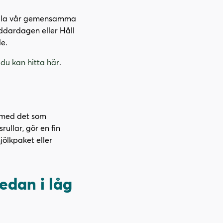
hålla vår gemensamma
äddardagen eller
Håll
e.
(
du kan hitta här
.
ö
p
p
n
a med det som
a
ullar, gör en fin
s
ölkpaket eller
i
n
y
edan i låg
t
t
f
ö