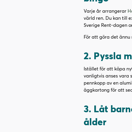
Varje år arrangerar
Hå
värld ren. Du kan til
Sverige Rent-dagen om 
För att göra det ännu 
2. Pyssla 
Istället för att köpa n
vanligtvis anses vara 
pennkopp av en alumini
äggkartong för att sed
3. Låt barn
ålder