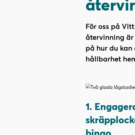
återvi
l
l
i
s
n
i
n
d
För oss på Vit
e
f
återvinning är 
h
o
å
t
på hur du kan 
l
hållbarhet h
l
1. Engagera
skräpplock
bingo