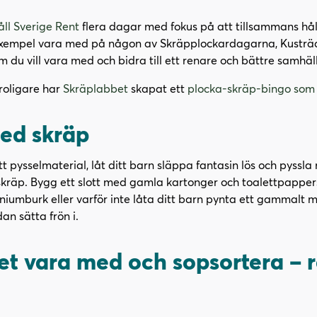
(
ll Sverige Rent
flera dagar med fokus på att tillsammans 
ö
l exempel vara med på någon av Skräpplockardagarna, Kustr
p
du vill vara med och bidra till ett renare och bättre samhäll
p
(
roligare har
Skräplabbet
skapat ett
plocka-skräp-bingo som 
n
ö
a
p
med skräp
s
p
i
n
n
ytt pysselmaterial, låt ditt barn släppa fantasin lös och pyssl
a
y
skräp. Bygg ett slott med gamla kartonger och toalettpappersr
s
t
umburk eller varför inte låta ditt barn pynta ett gammalt mj
i
t
an sätta frön i.
n
f
y
ö
et vara med och sopsortera – r
t
n
t
s
f
t
ö
e