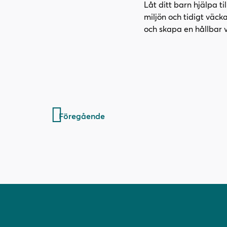
Låt ditt barn hjälpa 
miljön och tidigt väcka
och skapa en hållbar vä
Inläggsnavigering
Föregående