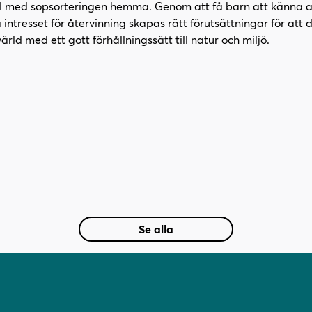
till med sopsorteringen hemma. Genom att få barn att känna 
n
r
 intresset för återvinning skapas rätt förutsättningar för att 
s
)
rld med ett gott förhållningssätt till natur och miljö.
t
e
r
)
Se alla