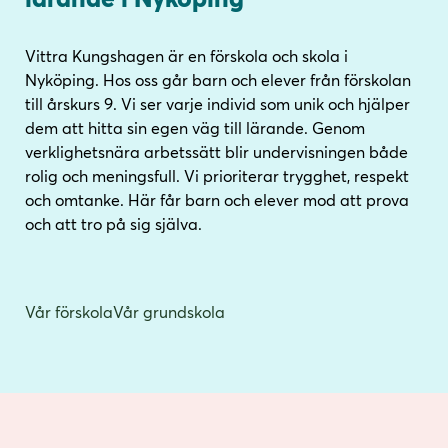
i
s
n
i
Vittra Kungshagen är en förskola och skola i
n
d
Nyköping. Hos oss går barn och elever från förskolan
e
f
till årskurs 9. Vi ser varje individ som unik och hjälper
h
o
dem att hitta sin egen väg till lärande. Genom
å
t
verklighetsnära arbetssätt blir undervisningen både
l
rolig och meningsfull. Vi prioriterar trygghet, respekt
l
och omtanke. Här får barn och elever mod att prova
och att tro på sig själva.
Vår förskola
Vår grundskola