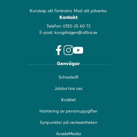
Kunskap att förändra. Mod att påverka.
Kontakt
Telefon:
0155-25 60 72
E-post:
kungshagen@vittra.se
f
i
y
Genvägar
a
n
o
c
s
u
Schoolsoft
e
t
t
b
a
u
Jobba hos oss
o
g
b
o
r
e
Kvalitet
k
a
(
(
m
ö
Hantering av personuppgifter
ö
(
p
Synpunkter på verksamheten
p
ö
p
p
p
n
AcadeMedia
n
p
a