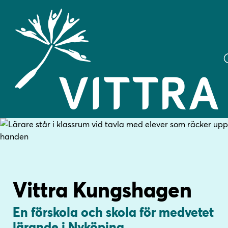
H
H
o
o
p
p
p
p
a
a
Vittra Kungshagen
t
t
i
i
En förskola och skola för medvetet
l
l
l
l
lärande i Nyköping