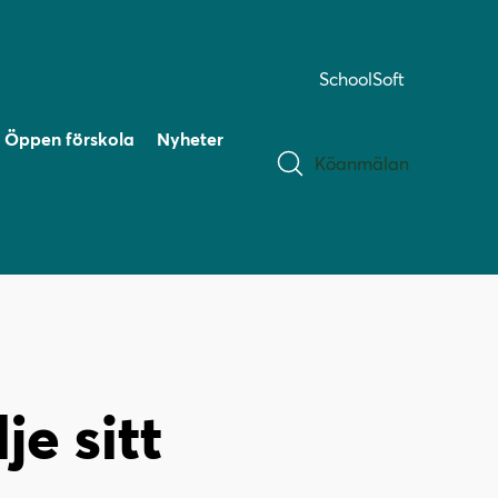
SchoolSoft
Öppen förskola
Nyheter
Köanmälan
je sitt