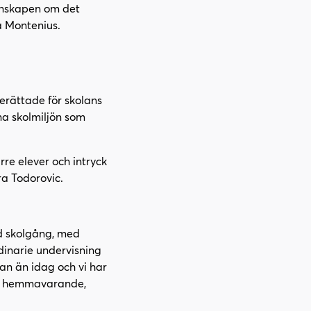
unskapen om det
a Montenius.
erättade för skolans
a skolmiljön som
e elever och intryck
ra Todorovic.
d skolgång, med
inarie undervisning
an än idag och vi har
bli hemmavarande,