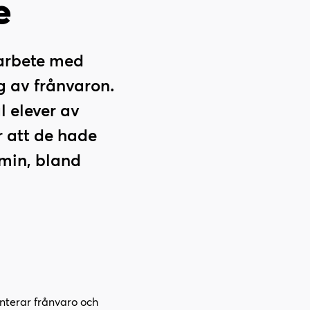
e
 arbete med
g av frånvaron.
l elever av
r att de hade
emin, bland
nterar frånvaro och