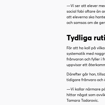
—Vi ser att elever me
social fobi oftare än 
att eleverna ska hante
och samsas om de geme
Tydliga ru
För att ha koll på vilk
systematik med noggra
frånvaron och fyller i
uppvisar ett återkomm
Därefter går hon, till
tidigare frånvaro oc
—Vi kollar närmare på 
hittar något som avvik
Tamara Todorovic.