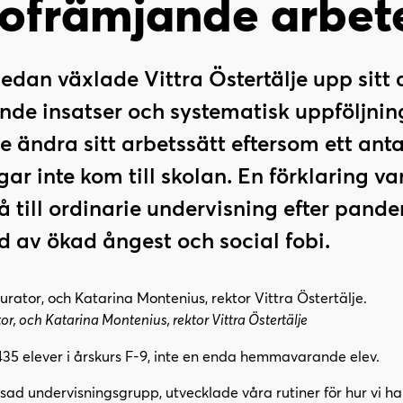
ofrämjande arbet
 sedan växlade Vittra Östertälje upp sitt
de insatser och systematisk uppföljnin
 ändra sitt arbetssätt eftersom ett anta
ar inte kom till skolan. En förklaring va
gå till ordinarie undervisning efter pand
 av ökad ångest och social fobi.
r, och Katarina Montenius, rektor Vittra Östertälje
435 elever i årskurs F-9, inte en enda hemmavarande elev.
ad undervisningsgrupp, utvecklade våra rutiner för hur vi ha