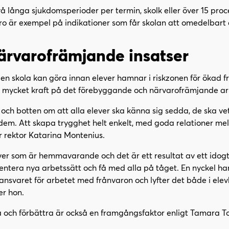
vå långa sjukdomsperioder per termin, skolk eller över 15 pro
ro är exempel på indikationer som får skolan att omedelbart
ärvarofrämjande insatser
en skola kan göra innan elever hamnar i riskzonen för ökad f
 mycket kraft på det förebyggande och närvarofrämjande ar
ch botten om att alla elever ska känna sig sedda, de ska vet
 dem. Att skapa trygghet helt enkelt, med goda relationer mel
r rektor Katarina Montenius.
er som är hemmavarande och det är ett resultat av ett idogt 
entera nya arbetssätt och få med alla på tåget. En nyckel har
nsvaret för arbetet med frånvaron och lyfter det både i ele
r hon.
a och förbättra är också en framgångsfaktor enligt Tamara T