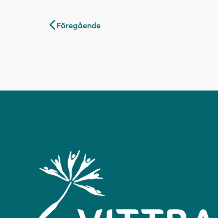
Inläggsnavigering
Föregående