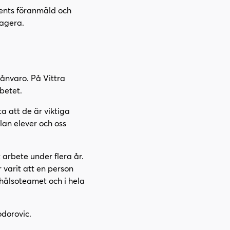
cents föranmäld och
 agera.
rånvaro. På Vittra
betet.
a att de är viktiga
lan elever och oss
arbete under flera år.
 varit att en person
vhälsoteamet och i hela
odorovic.