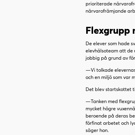
prioriterade närvarof
närvarofrämjande arbe
Flexgrupp 
De elever som hade svå
elevhälsoteam att de 
jobbig på grund av för
—Vi tolkade elevernas
och en miljö som var m
Det blev startskottet t
—Tanken med flexgrup
mycket högre vuxennär
beroende på deras beh
förfinat arbetet och l
säger hon.