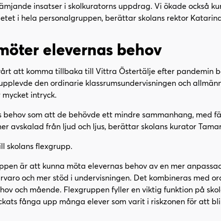
rämjande insatser i skolkuratorns uppdrag. Vi ökade också k
tet i hela personalgruppen, berättar skolans rektor Katarin
möter elevernas behov
rt att komma tillbaka till Vittra Östertälje efter pandemin b
upplevde den ordinarie klassrumsundervisningen och allmänn
 mycket intryck.
 behov som att de behövde ett mindre sammanhang, med färr
er avskalad från ljud och ljus, berättar skolans kurator Tama
ill skolans flexgrupp.
pen är att kunna möta elevernas behov av en mer anpassa
varo och mer stöd i undervisningen. Det kombineras med ord
ov och mående. Flexgruppen fyller en viktig funktion på skol
yckats fånga upp många elever som varit i riskzonen för att 