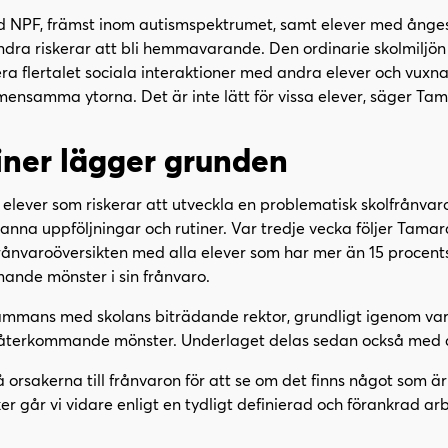
d NPF, främst inom autismspektrumet, samt elever med ånge
andra riskerar att bli hemmavarande. Den ordinarie skolmiljön
ra flertalet sociala interaktioner med andra elever och vuxn
nsamma ytorna. Det är inte lätt för vissa elever, säger Tam
tiner lägger grunden
a elever som riskerar att utveckla en problematisk skolfrånvaro
nna uppföljningar och rutiner. Var tredje vecka följer Tama
 frånvaroöversikten med alla elever som har mer än 15 procents
ande mönster i sin frånvaro.
sammans med skolans biträdande rektor, grundligt igenom varj
h återkommande mönster. Underlaget delas sedan också med
orsakerna till frånvaron för att se om det finns något som är s
er går vi vidare enligt en tydligt definierad och förankrad a