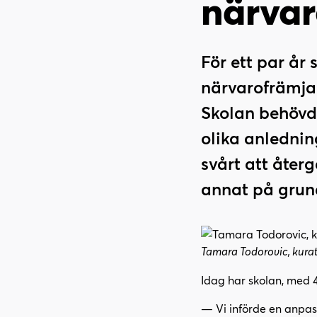
närvar
l
l
i
s
n
i
n
d
För ett par år
e
f
närvarofrämjan
h
o
å
t
Skolan behövde
l
olika anledning
l
svårt att åter
annat på grund
Tamara Todorovic, kurato
Idag har skolan, med 
— Vi införde en anpass