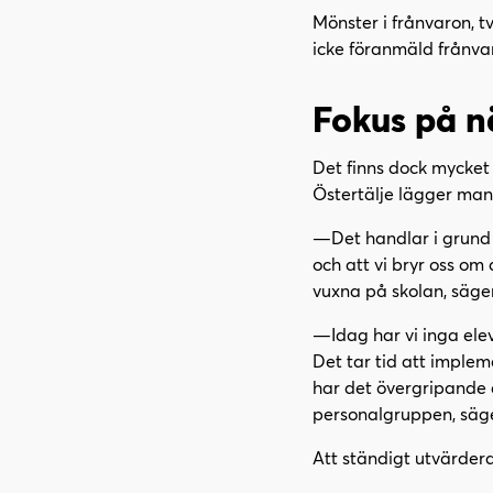
Mönster i frånvaron, t
icke föranmäld frånva
Fokus på n
Det finns dock mycket 
Östertälje lägger man
—Det handlar i grund o
och att vi bryr oss om
vuxna på skolan, säge
—Idag har vi inga elev
Det tar tid att implem
har det övergripande a
personalgruppen, säge
Att ständigt utvärder