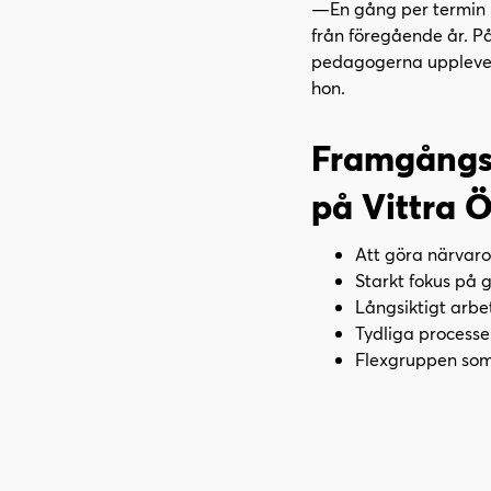
—En gång per termin h
från föregående år. På 
pedagogerna upplever a
hon.
Framgångsf
på Vittra Ö
Att göra närvaro
Starkt fokus på g
Långsiktigt arbet
Tydliga processe
Flexgruppen som 