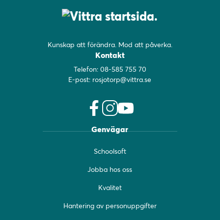
Kunskap att förändra. Mod att påverka.
Kontakt
Telefon:
08-585 755 70
E-post:
rosjotorp@vittra.se
f
i
y
Genvägar
a
n
o
c
s
u
Schoolsoft
e
t
t
b
a
u
Jobba hos oss
o
g
b
o
r
e
Kvalitet
k
a
(
(
m
ö
Hantering av personuppgifter
ö
(
p