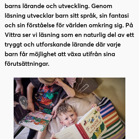
i
s
barns lärande och utveckling. Genom
n
i
läsning utvecklar barn sitt språk, sin fantasi
n
d
och sin förståelse för världen omkring sig. På
e
f
h
o
Vittra ser vi läsning som en naturlig del av ett
å
t
tryggt och utforskande lärande där varje
l
barn får möjlighet att växa utifrån sina
l
förutsättningar.