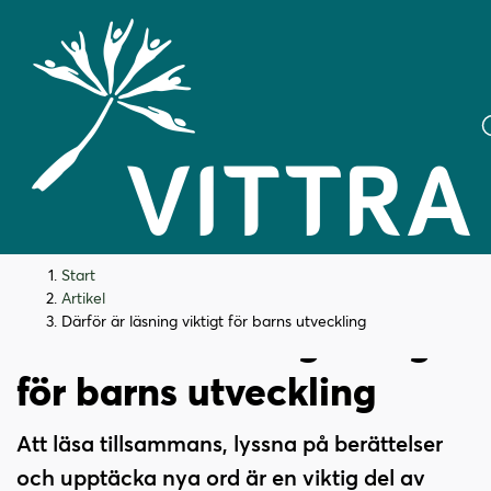
H
H
Start
o
o
Artikel
p
p
Därför är läsning viktigt för barns utveckling
Därför är läsning viktigt
p
p
a
a
för barns utveckling
t
t
i
i
Att läsa tillsammans, lyssna på berättelser
l
l
och upptäcka nya ord är en viktig del av
l
l