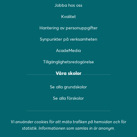
b
a
u
Jobba hos oss
o
g
b
o
r
e
Kvalitet
k
a
(
(
m
ö
Hantering av personuppgifter
ö
(
p
Synpunkter på verksamheten
p
ö
p
p
p
n
AcadeMedia
n
p
a
a
n
s
Tillgänglighetsredogörelse
s
a
i
i
s
n
Våra skolor
n
i
y
y
n
t
Se alla grundskolor
t
y
t
t
t
f
Se alla förskolor
f
t
ö
ö
f
n
n
ö
s
Vi använder cookies för att mäta trafiken på hemsidan och för
s
n
t
statistik. Informationen som samlas in är anonym.
t
s
e
e
t
r