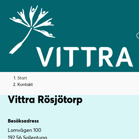
H
H
Start
o
o
Kontakt
p
p
Vittra Rösjötorp
p
p
a
a
t
t
i
i
Besöksadress
l
l
Lomvägen 100
l
l
192 56 Sollentuna