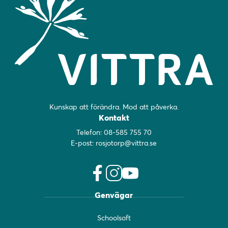
Kunskap att förändra. Mod att påverka.
Kontakt
Telefon:
08-585 755 70
E-post:
rosjotorp@vittra.se
f
i
y
Genvägar
a
n
o
c
s
u
Schoolsoft
e
t
t