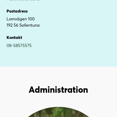
i
s
n
i
Postadress
n
d
Lomvägen 100
e
f
192 56 Sollentuna
h
o
å
t
Kontakt
l
08-58575575
l
Administration