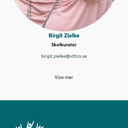
Birgit Zielke
Skolkurator
birgit.zielke@vittra.se
Visa mer