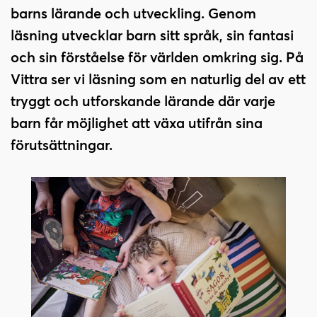
i
s
barns lärande och utveckling. Genom
n
i
läsning utvecklar barn sitt språk, sin fantasi
n
d
och sin förståelse för världen omkring sig. På
e
f
h
o
Vittra ser vi läsning som en naturlig del av ett
å
t
tryggt och utforskande lärande där varje
l
barn får möjlighet att växa utifrån sina
l
förutsättningar.