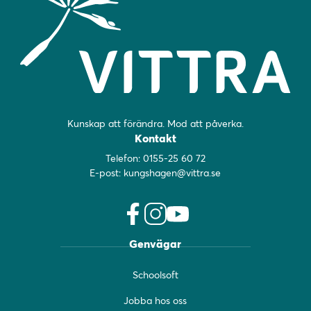
Kunskap att förändra. Mod att påverka.
Kontakt
Telefon:
0155-25 60 72
E-post:
kungshagen@vittra.se
f
i
y
Genvägar
a
n
o
c
s
u
Schoolsoft
e
t
t
b
a
u
Jobba hos oss
o
g
b