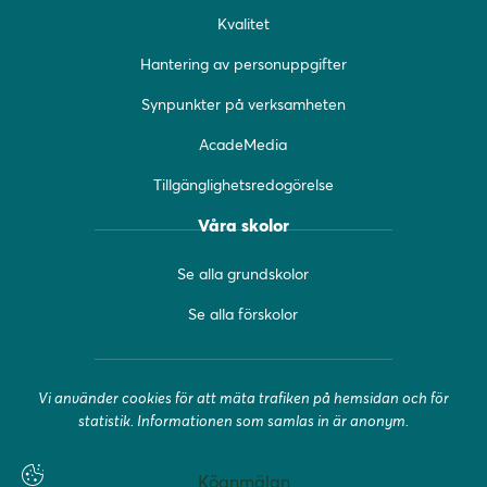
o
r
e
Kvalitet
k
a
(
(
m
ö
Hantering av personuppgifter
ö
(
p
Synpunkter på verksamheten
p
ö
p
p
p
n
AcadeMedia
n
p
a
a
n
s
Tillgänglighetsredogörelse
s
a
i
i
s
n
Våra skolor
n
i
y
y
n
t
Se alla grundskolor
t
y
t
t
t
f
Se alla förskolor
f
t
ö
ö
f
n
n
ö
s
Vi använder cookies för att mäta trafiken på hemsidan och för
s
n
t
statistik. Informationen som samlas in är anonym.
t
s
e
e
t
r
r
e
)
Köanmälan