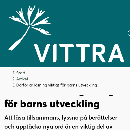
H
H
Start
o
o
Artikel
p
p
Därför är läsning viktigt för barns utveckling
Därför är läsning viktigt
p
p
a
a
för barns utveckling
t
t
i
i
Att läsa tillsammans, lyssna på berättelser
l
l
och upptäcka nya ord är en viktig del av
l
l