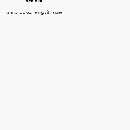
och bild
anna.laaksonen@vittra.se