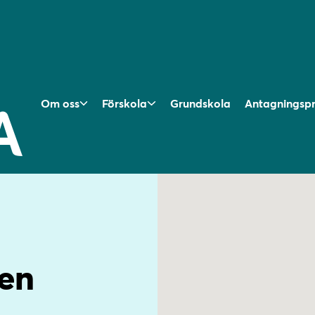
Om oss
Förskola
Grundskola
Antagningsp
en