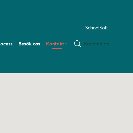
SchoolSoft
rocess
Besök oss
Kontakt
Köanmälan