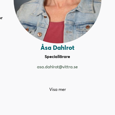
or
Åsa Dahlrot
Speciallärare
asa.dahlrot@vittra.se
Visa mer