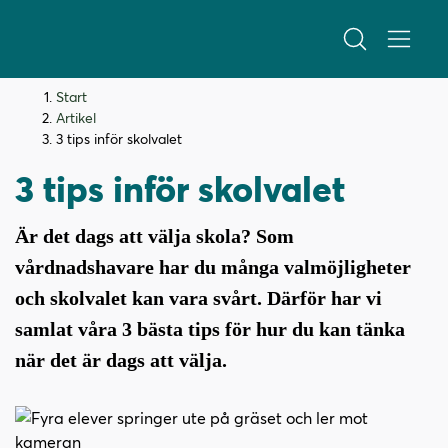
H
H
Start
o
o
Artikel
p
p
3 tips inför skolvalet
p
p
3 tips inför skolvalet
a
a
t
t
i
i
Är det dags att välja skola? Som
l
l
vårdnadshavare har du många valmöjligheter
l
l
och skolvalet kan vara svårt. Därför har vi
i
s
n
i
samlat våra 3 bästa tips för hur du kan tänka
n
d
när det är dags att välja.
e
f
h
o
å
t