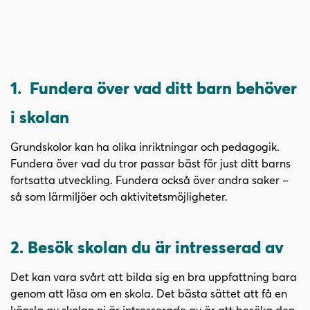
l
l
1. Fundera över vad ditt barn behöver
i skolan
Grundskolor kan ha olika inriktningar och pedagogik.
Fundera över vad du tror passar bäst för just ditt barns
fortsatta utveckling. Fundera också över andra saker –
så som lärmiljöer och aktivitetsmöjligheter.
2. Besök skolan du är intresserad av
Det kan vara svårt att bilda sig en bra uppfattning bara
genom att läsa om en skola. Det bästa sättet att få en
känsla av skolan ni är intresserade av är att besöka den.