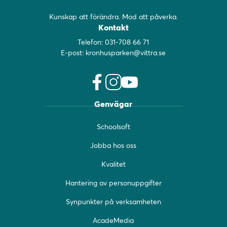
Kunskap att förändra. Mod att påverka.
Kontakt
Telefon:
031-708 66 71
E-post:
kronhusparken@vittra.se
f
i
y
Genvägar
a
n
o
c
s
u
Schoolsoft
e
t
t
b
a
u
Jobba hos oss
o
g
b
o
r
e
Kvalitet
k
a
(
(
m
ö
Hantering av personuppgifter
ö
(
p
Synpunkter på verksamheten
p
ö
p
p
p
n
AcadeMedia
n
p
a