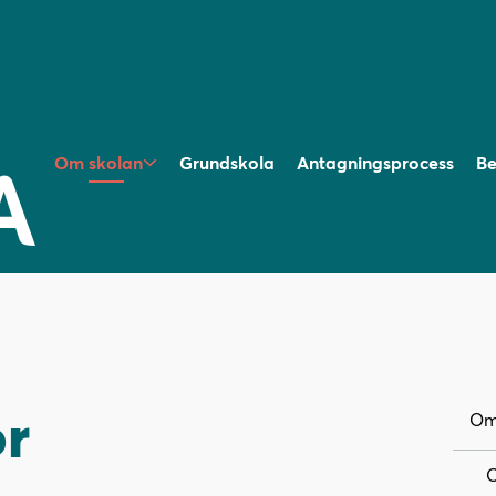
Om skolan
Grundskola
Antagningsprocess
Be
or
Om
O