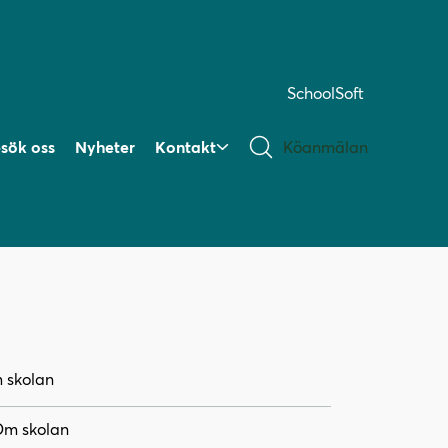
SchoolSoft
sök oss
Nyheter
Kontakt
Köanmälan
 skolan
m skolan