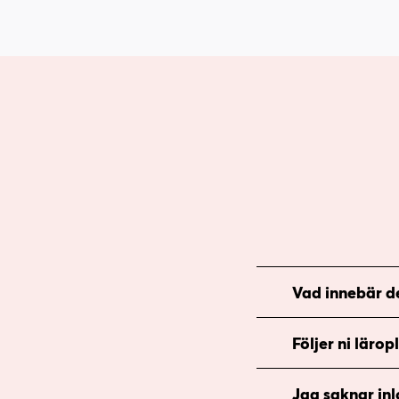
Vad innebär de
Följer ni lärop
Jag saknar inl