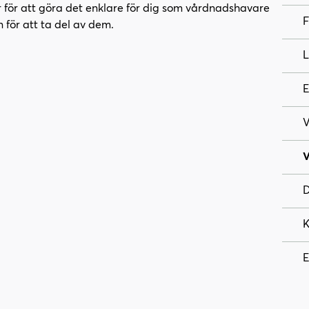
r för att göra det enklare för dig som vårdnadshavare
F
n för att ta del av dem.
L
E
V
V
D
K
E