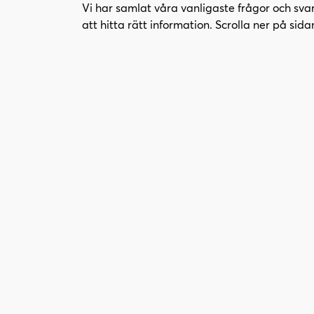
l
l
Vi har samlat våra vanligaste frågor och sva
i
s
att hitta rätt information. Scrolla ner på sida
n
i
n
d
e
f
h
o
å
t
l
l