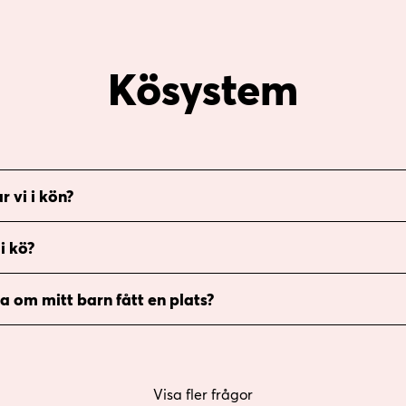
Kösystem
r vi i kön?
i kö?
ta om mitt barn fått en plats?
Visa fler frågor