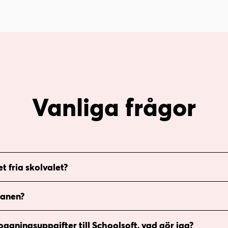
Vanliga frågor
t fria skolvalet?
lanen?
oggningsuppgifter till Schoolsoft, vad gör jag?