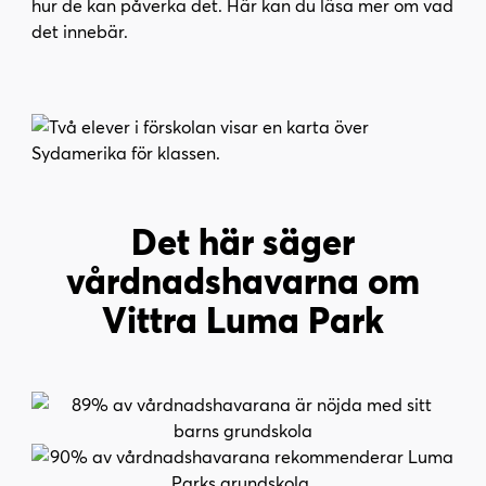
l
hur de kan påverka det. Här kan du läsa mer om vad
l
det innebär.
Det här säger
vårdnadshavarna om
Vittra Luma Park