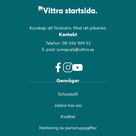
Kunskap att förändra. Mod att påverka.
Kontakt
Telefon:
08-556 949 53
E-post:
lumapark@vittra.se
f
i
y
Genvägar
a
n
o
c
s
u
Schoolsoft
e
t
t
b
a
u
Jobba hos oss
o
g
b
o
r
e
Kvalitet
k
a
(
(
m
ö
Hantering av personuppgifter
ö
(
p