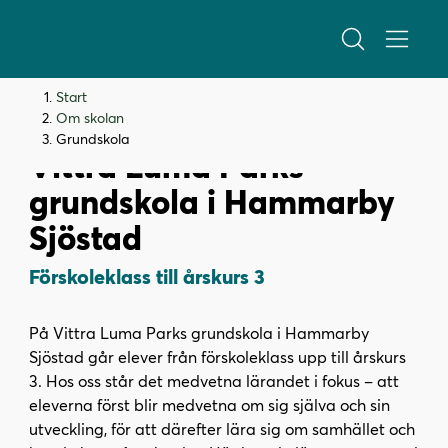
H
H
Start
o
o
Om skolan
p
p
Grundskola
Vittra Luma Parks
p
p
a
a
grundskola i Hammarby
t
t
Sjöstad
i
i
l
l
Förskoleklass till årskurs 3
l
l
i
s
n
i
På Vittra Luma Parks grundskola i Hammarby
n
d
Sjöstad går elever från förskoleklass upp till årskurs
e
f
3. Hos oss står det medvetna lärandet i fokus – att
h
o
eleverna först blir medvetna om sig själva och sin
å
t
utveckling, för att därefter lära sig om samhället och