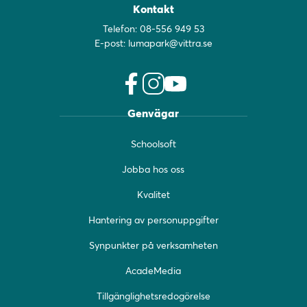
Kontakt
Telefon:
08-556 949 53
E-post:
lumapark@vittra.se
f
i
y
Genvägar
a
n
o
c
s
u
Schoolsoft
e
t
t
b
a
u
Jobba hos oss
o
g
b
o
r
e
Kvalitet
k
a
(
(
m
ö
Hantering av personuppgifter
ö
(
p
Synpunkter på verksamheten
p
ö
p
p
p
n
AcadeMedia
n
p
a
a
n
s
Tillgänglighetsredogörelse
s
a
i