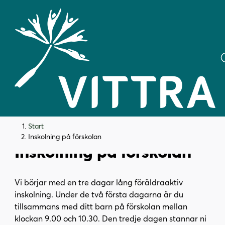
H
H
Start
o
o
Inskolning på förskolan
Inskolning på förskolan
p
p
p
p
a
a
Vi börjar med en tre dagar lång föräldraaktiv
t
t
inskolning. Under de två första dagarna är du
i
i
tillsammans med ditt barn på förskolan mellan
l
l
klockan 9.00 och 10.30. Den tredje dagen stannar ni
l
l