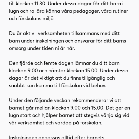
till klockan 11.30. Under dessa dagar får ditt barn i
i
s
lugn och ro lära känna våra pedagoger, våra rutiner
n
i
och förskolans miljö.
n
d
e
f
Du är aktiv i verksamheten tillsammans med ditt
h
o
barn under inskolningen och ansvarar för ditt barns
å
t
omsorg under tiden ni är här.
l
l
Den fjärde och femte dagen lämnar du ditt barn
klockan 9.00 och hämtar klockan 15.00. Under dessa
dagar är det viktigt att du finns tillgänglig och
snabbt kan komma till förskolan vid behov.
Under den följande veckan rekommenderar vi att
barnet går mellan klockan 9.00 och 15.00. Det ger en
lugn start och hjälper barnet att stegvis vänja sig vid
vår verksamhet och vardag på förskolan.
Inskolningen anpassas alltid efter barnets