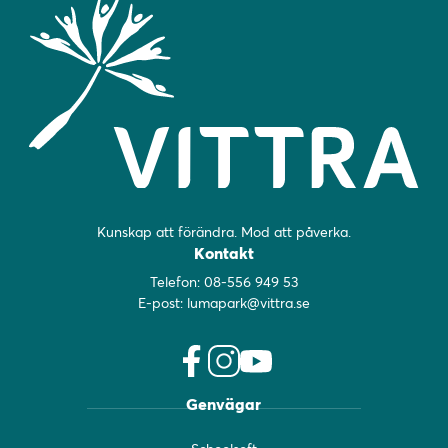
Kunskap att förändra. Mod att påverka.
Kontakt
Telefon:
08-556 949 53
E-post:
lumapark@vittra.se
f
i
y
Genvägar
a
n
o
c
s
u