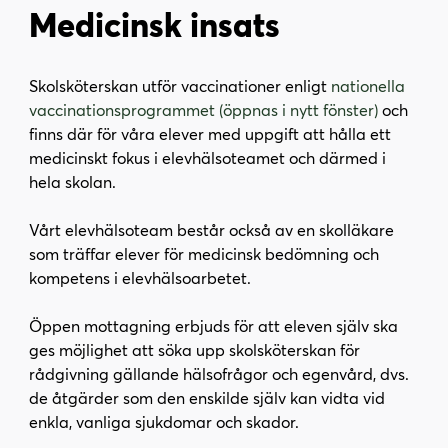
Medicinsk insats
Skolsköterskan utför vaccinationer enligt
nationella
(
vaccinationsprogrammet (öppnas i nytt fönster)
och
ö
finns där för våra elever med uppgift att hålla ett
p
medicinskt fokus i elevhälsoteamet och därmed i
p
hela skolan.
n
a
Vårt elevhälsoteam består också av en skolläkare
s
som träffar elever för medicinsk bedömning och
i
kompetens i elevhälsoarbetet.
n
y
Öppen mottagning erbjuds för att eleven själv ska
t
ges möjlighet att söka upp skolsköterskan för
t
rådgivning gällande hälsofrågor och egenvård, dvs.
f
de åtgärder som den enskilde själv kan vidta vid
ö
enkla, vanliga sjukdomar och skador.
n