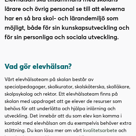
i
s
lärare och övrig personal se till att eleverna
n
i
har en så bra skol- och lärandemiljö som
n
d
e
f
möjligt, både för sin kunskapsutveckling och
h
o
för sin personliga och sociala utveckling.
å
t
l
l
Vad gör elevhälsan?
Vårt elevhälsoteam på skolan består av
specialpedagoger, skolkurator, skolsköterska, skolläkare,
skolpsykolog och rektor. Ett elevhälsoteam finns på
skolan med uppdraget att ge elever de resurser som
behövs för att underlätta och hjälpa inlärning och
utveckling. Det innebär att du som elev kan komma i
kontakt med elevhälsan om du exempelvis behöver extra
(
stöttning. Du kan läsa mer om vårt
kvalitetsarbete
och