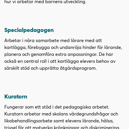
ö
hur vi arbetar med barnens utveckling.
p
p
n
a
Specialpedagogen
s
Arbetar i nära samarbete med lärare med att
i
kartlägga, förebygga och undanröja hinder för lärande,
n
planera och genomföra extra anpassningar. De har
y
också en central roll i att kartlägga elevers behov av
t
särskilt stöd och upprätta åtgärdsprogram.
t
f
ö
n
Kuratorn
s
t
Fungerar som ett stöd i det pedagogiska arbetet.
e
Kuratorn arbetar med skolans värdegrundsfrågor och
r
likabehandlingsarbete samt elevens lärande, hälsa,
)
trivsel för att motverka kränkningar och diskriminering.