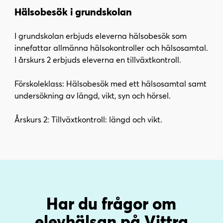
Hälsobesök i grundskolan
s
t
e
I grundskolan erbjuds eleverna hälsobesök som
r
innefattar allmänna hälsokontroller och hälsosamtal.
)
I årskurs 2 erbjuds eleverna en tillväxtkontroll.
Förskoleklass: Hälsobesök med ett hälsosamtal samt
undersökning av längd, vikt, syn och hörsel.
Årskurs 2: Tillväxtkontroll: längd och vikt.
Har du frågor om
elevhälsan på Vittra