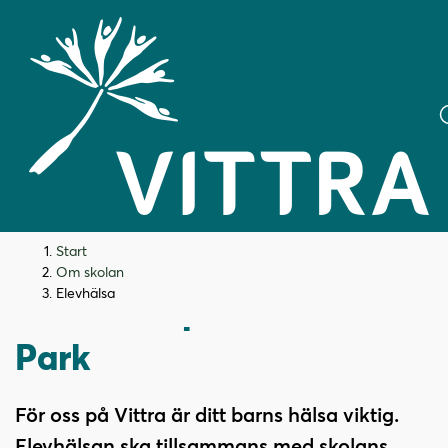
H
H
Start
o
o
Om skolan
p
p
Elevhälsa
Elevhälsa på Vittra Luma
p
p
a
a
Park
t
t
i
i
l
l
För oss på Vittra är ditt barns hälsa viktig.
l
l
Elevhälsan ska tillsammans med skolans