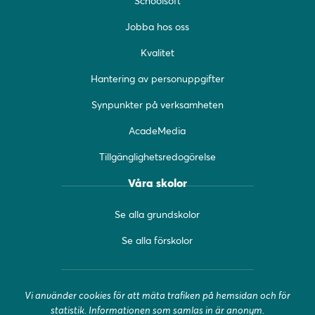
Schoolsoft
e
t
t
b
a
u
Jobba hos oss
o
g
b
o
r
e
Kvalitet
k
a
(
(
m
ö
Hantering av personuppgifter
ö
(
p
Synpunkter på verksamheten
p
ö
p
p
p
n
AcadeMedia
n
p
a
a
n
s
Tillgänglighetsredogörelse
s
a
i
i
s
n
Våra skolor
n
i
y
y
n
t
Se alla grundskolor
t
y
t
t
t
f
Se alla förskolor
f
t
ö
ö
f
n
n
ö
s
Vi använder cookies för att mäta trafiken på hemsidan och för
s
n
t
statistik. Informationen som samlas in är anonym.
t
s
e