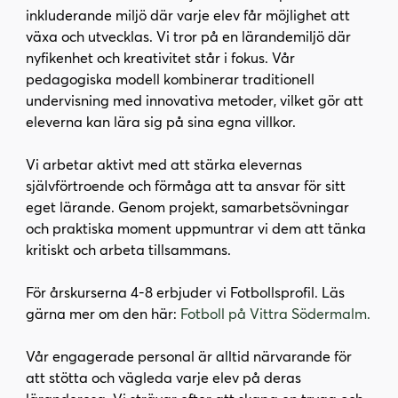
i
s
inkluderande miljö där varje elev får möjlighet att
n
i
växa och utvecklas. Vi tror på en lärandemiljö där
n
d
nyfikenhet och kreativitet står i fokus. Vår
e
f
pedagogiska modell kombinerar traditionell
h
o
undervisning med innovativa metoder, vilket gör att
å
t
eleverna kan lära sig på sina egna villkor.
l
l
Vi arbetar aktivt med att stärka elevernas
självförtroende och förmåga att ta ansvar för sitt
eget lärande. Genom projekt, samarbetsövningar
och praktiska moment uppmuntrar vi dem att tänka
kritiskt och arbeta tillsammans.
För årskurserna 4-8 erbjuder vi Fotbollsprofil. Läs
gärna mer om den här:
Fotboll på Vittra Södermalm.
Vår engagerade personal är alltid närvarande för
att stötta och vägleda varje elev på deras