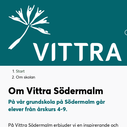
H
H
Start
o
o
Om skolan
p
p
Om Vittra Södermalm
p
p
a
a
På vår grundskola på Södermalm går
t
t
elever från årskurs 4-9.
i
i
l
l
l
l
På Vittra Södermalm erbjuder vi en inspirerande och