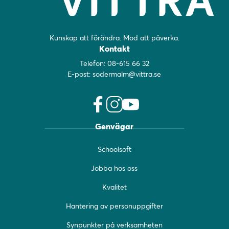
Kunskap att förändra. Mod att påverka.
Kontakt
Telefon:
08-615 66 32
E-post:
sodermalm@vittra.se
f
i
y
Genvägar
a
n
o
c
s
u
Schoolsoft
e
t
t
b
a
u
Jobba hos oss
o
g
b
o
r
e
Kvalitet
k
a
(
(
m
ö
Hantering av personuppgifter
ö
(
p
Synpunkter på verksamheten
p
ö
p