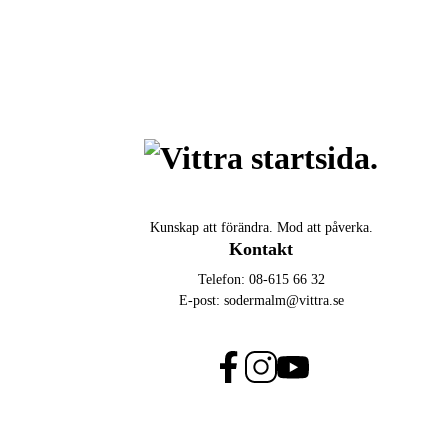
Kunskap att förändra. Mod att påverka.
Kontakt
Telefon:
08-615 66 32
E-post:
sodermalm@vittra.se
f
i
y
a
n
o
c
s
u