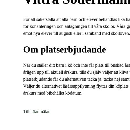
l
l
i
s
n
i
För att säkerställa att alla barn och elever behandlas lika har
n
d
för köhanteringen och antagningen till våra skolor. Våra g
e
f
emot nya elever till augusti eller i samband med skolloven.
h
o
å
t
Om platserbjudande
l
l
När du ställer ditt barn i kö och inte får plats till önskad år
årligen upp till aktuell årskurs, tills du själv väljer att kliv
platserbjudande får du alternativen tacka ja, tacka nej samt
Väljer du alternativet läsårsuppflyttning flyttas din köplat
årskurs med bibehållet ködatum.
Till köanmälan