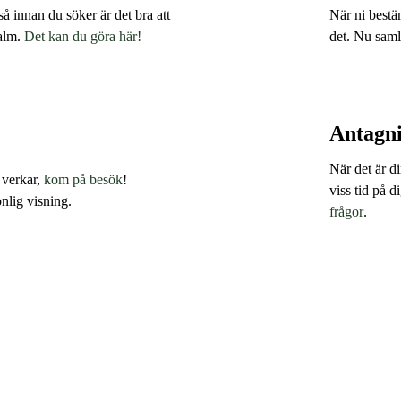
så innan du söker är det bra att
När ni bestäm
malm.
Det kan du göra här!
det. Nu saml
Antagn
När det är d
 verkar,
kom på besök
!
viss tid på d
nlig visning.
frågor
.