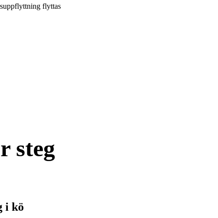
suppflyttning flyttas
r steg
g i kö