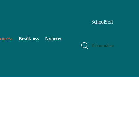
SchoolSoft
rocess
Besök oss
Nyheter
Köanmälan