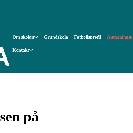
Om skolan
Grundskola
Fotbollsprofil
Antagningsp
Kontakt
sen på
m