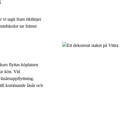
 vi tagit fram riktlinjer
rundskolor tar främst
skurs flyttas köplatsen
a ur kön. Vid
 läsårsuppflyttning.
s till kommande läsår och