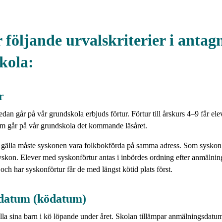
r följande urvalskriterier i antagn
kola:
ur
n går på vår grundskola erbjuds förtur. Förtur till årskurs 4–9 får elev
om går på vår grundskola det kommande läsåret.
a gälla måste syskonen vara folkbokförda på samma adress. Som syskon
skon. Elever med syskonförtur antas i inbördes ordning efter anmälnin
 och har syskonförtur får de med längst kötid plats först.
datum (ködatum)
la sina barn i kö löpande under året. Skolan tillämpar anmälningsdat