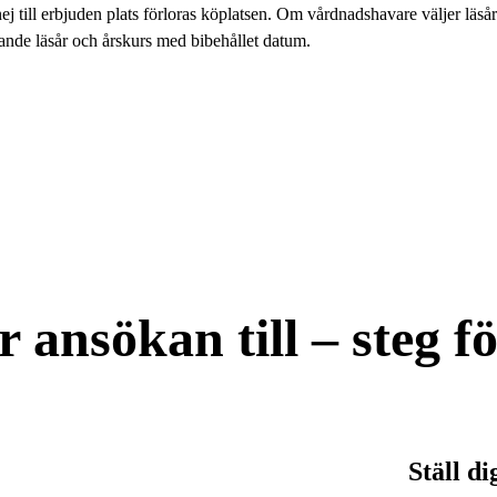
j till erbjuden plats förloras köplatsen. Om vårdnadshavare väljer läsår
ande läsår och årskurs med bibehållet datum.
r ansökan till – steg fö
Ställ di