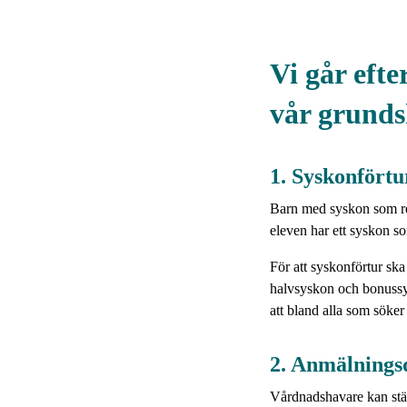
Vi går efte
vår grunds
1. Syskonfört
Barn med syskon som reda
eleven har ett syskon s
För att syskonförtur sk
halvsyskon och bonussy
att bland alla som söker
2. Anmälnings
Vårdnadshavare kan stäl