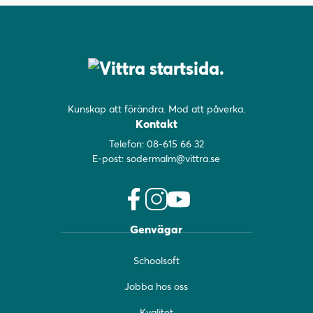
Kunskap att förändra. Mod att påverka.
Kontakt
Telefon:
08-615 66 32
E-post:
sodermalm@vittra.se
f
i
y
Genvägar
a
n
o
c
s
u
Schoolsoft
e
t
t
b
a
u
Jobba hos oss
o
g
b
o
r
e
Kvalitet