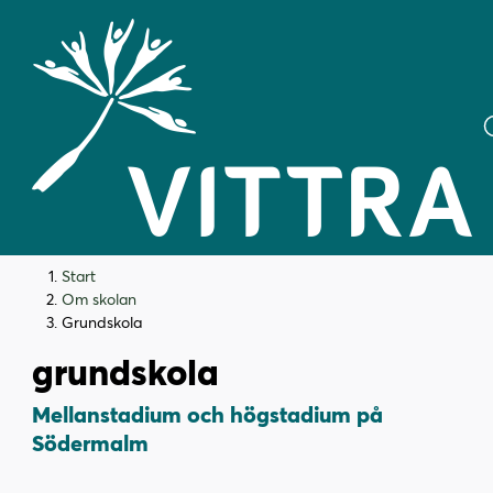
H
H
Start
o
o
Om skolan
Vittra Södermalms
p
p
Grundskola
p
p
grundskola
a
a
t
t
Mellanstadium och högstadium på
i
i
Södermalm
l
l
l
l