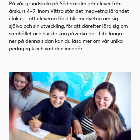
På vår grundskola på Södermalm går elever från
i
s
årskurs 4–9. Inom Vittra står det medvetna lärandet
n
i
i fokus – att eleverna först blir medvetna om sig
n
d
själva och sin utveckling, för att därefter lära sig om
e
f
samhället och hur de kan påverka det. Lite längre
h
o
ner på denna sidan kan du läsa mer om vår unika
å
t
pedagogik och vad den innebär.
l
l