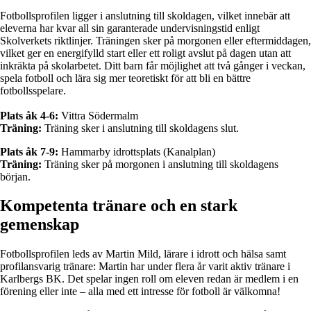
Fotbollsprofilen ligger i anslutning till skoldagen, vilket innebär att
eleverna har kvar all sin garanterade undervisningstid enligt
Skolverkets riktlinjer. Träningen sker på morgonen eller eftermiddagen,
vilket ger en energifylld start eller ett roligt avslut på dagen utan att
inkräkta på skolarbetet. Ditt barn får möjlighet att två gånger i veckan,
spela fotboll och lära sig mer teoretiskt för att bli en bättre
fotbollsspelare.
Plats åk 4-6:
Vittra Södermalm
Träning:
Träning sker i anslutning till skoldagens slut.
Plats åk 7-9:
Hammarby idrottsplats (Kanalplan)
Träning:
Träning sker på morgonen i anslutning till skoldagens
början.
Kompetenta tränare och en stark
gemenskap
Fotbollsprofilen leds av Martin Mild, lärare i idrott och hälsa samt
profilansvarig tränare: Martin har under flera år varit aktiv tränare i
Karlbergs BK. Det spelar ingen roll om eleven redan är medlem i en
förening eller inte – alla med ett intresse för fotboll är välkomna!