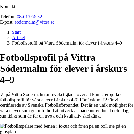
Kontakt
Telefon:
08-615 66 32
E-post:
sodermalm@vittra.se
Start
Artikel
Fotbollsprofil på Vittra Södermalm för elever i årskurs 4–9
Fotbollsprofil på Vittra
Södermalm för elever i årskurs
4–
9
Vi på Vittra Södermalm är mycket glada över att kunna erbjuda en
fotbollsprofil för våra elever i årskurs 4-9! För årskurs 7-9 är vi
certifierade av Svenska Fotbollsförbundet. Det är en unik möjlighet för
våra elever som gillar fotboll att utvecklas både individuellt och i lag,
samtidigt som de får en trygg och kvalitativ skolgång.