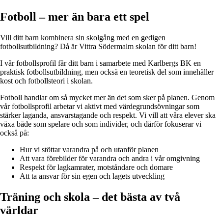
Fotboll – mer än bara ett spel
Vill ditt barn kombinera sin skolgång med en gedigen
fotbollsutbildning? Då är Vittra Södermalm skolan för ditt barn!
I vår fotbollsprofil får ditt barn i samarbete med Karlbergs BK en
praktisk fotbollsutbildning, men också en teoretisk del som innehåller
kost och fotbollsteori i skolan.
Fotboll handlar om så mycket mer än det som sker på planen. Genom
vår fotbollsprofil arbetar vi aktivt med värdegrundsövningar som
stärker laganda, ansvarstagande och respekt. Vi vill att våra elever ska
växa både som spelare och som individer, och därför fokuserar vi
också på:
Hur vi stöttar varandra på och utanför planen
Att vara förebilder för varandra och andra i vår omgivning
Respekt för lagkamrater, motståndare och domare
Att ta ansvar för sin egen och lagets utveckling
Träning och skola – det bästa av två
världar