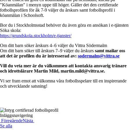
"Köanmälan" i menyn uppe till höger. Gäller det den certifierade
fotbollsprofilen för åk 7-9 väljer du årskurs samt fotbollsprofil i
köanmälan i Schoolsoft.
Bor du i Stockholmsstad behöver du även göra en ansökan i e-tjänsten
Söka skola:
https://grundskola.stockholm/e-tjanster/
Om ditt barn söker årskurs 4–6 väljer du Vittra Södermalm
Om ditt barn söker till årskurs 7–9 väljer du årskurs
samt mailar oss
att det är profilen du är intresserad av:
sodermalm@vittra.se
Vill du veta mer är du välkommen att kontakta ansvarig tränare
och idrottslärare Martin Mild, martin.mild@vittra.se.
Vi ser fram emot att välkomna våra fotbollsspelare till en inspirerande
och utvecklande satsning!
Inläggsnavigering
Föregående
Nästa
Se alla