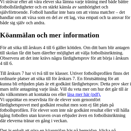
Vi strävar efter att våra elever ska lämna varje träning med både bättre
fotbollsfärdigheter och en stärkt känsla av samhörighet och
självförtroende. Fotboll handlar inte bara om att vinna matcher – det
handlar om att växa som en del av ett lag, visa empati och ta ansvar för
både sig själv och andra.
Köanmälan och mer information
För att söka till årskurs 4 till 6 gäller kötiden. Om ditt barn blir antagen
till skolan får ditt barn därefter möjlighet att välja fotbollsinriktning.
Observera att det inte krävs några färdighetsprov för att börja i årskurs
4 till 6.
Till årskurs 7 har vi två till tre klasser. Utöver fotbollsprofilen finns det
ordinarie platser att söka till för årskurs 7. En förutsättning för att
kunna bli erbjuden plats är ett godkänt färdighetsprov. Detta prov sker i
mars inför antagning varje läsår. Vill du veta mer om hur det går till är
du välkommen att kontakta oss eller
läsa mer här (pdf).
Vi upprättar en reservlista för de elever som genomfört
färdighetsprovet med godkänt resultat men som ej fått plats på
fotbollsprofilen. För elever som inte når godkänt resultat eller vill hålla
igång fotbollen utan kraven ovan erbjuder även en fotbollsinriktning
där eleverna tränar en gång i veckan.
Det är enkelt att göra en köanmälan här på hemsidan, klicka på