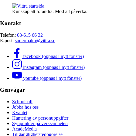
Kunskap att förändra. Mod att påverka.
Kontakt
Telefon:
08-615 66 32
E-post:
sodermalm@vittra.se
facebook (öppnas i nytt fönster)
instagram (öppnas i nytt fönster)
youtube (öppnas i nytt fönster)
Genvägar
Schoolsoft
Jobba hos oss
Kvalitet
Hantering av personuppgifter
Synpunkter på verksamheten
AcadeMedia
Tillgänglighetsredogörelse