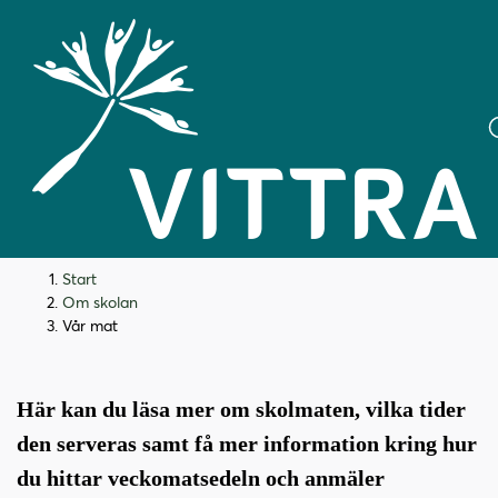
H
H
Start
o
o
Om skolan
p
p
Vår mat
Vår mat
p
p
a
a
t
t
Här kan du läsa mer om skolmaten, vilka tider
i
i
den serveras samt få mer information kring hur
l
l
du hittar veckomatsedeln och anmäler
l
l