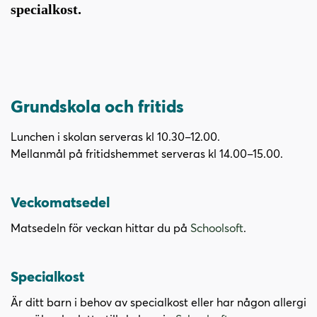
i
s
specialkost.
n
i
n
d
e
f
h
o
å
t
Grundskola och fritids
l
l
Lunchen i skolan serveras kl 10.30–12.00.
Mellanmål på fritidshemmet serveras kl 14.00–15.00.
Veckomatsedel
(
Matsedeln för veckan hittar du på
Schoolsoft
.
ö
p
Specialkost
p
n
Är ditt barn i behov av specialkost eller har någon allergi
a