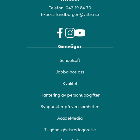
Telefon:
042-19 84 70
E-post:
landborgen@vittra.se
f
i
y
Genvägar
a
n
o
c
s
u
Schoolsoft
e
t
t
b
a
u
Jobba hos oss
o
g
b
o
r
e
Kvalitet
k
a
(
(
m
ö
Hantering av personuppgifter
ö
(
p
Synpunkter på verksamheten
p
ö
p
p
p
n
AcadeMedia
n
p
a
a
n
s
Tillgänglighetsredogörelse
s
a
i
i
s
n