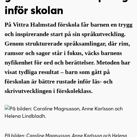
i
s
inför skolan
n
i
n
d
På Vittra Halmstad förskola får barnen en trygg
e
f
h
o
och inspirerande start på sin språkutveckling.
å
t
Genom strukturerade språksamlingar, där rim,
l
ramsor och sagor står i fokus, väcks barnens
l
nyfikenhet för ord och berättelser. Metoden har
visat tydliga resultat – barn som gått på
förskolan är bättre rustade inför läs- och
skrivutvecklingen i förskoleklass.
På bilden: Caroline Magnusson, Anne Karlsson och Helena