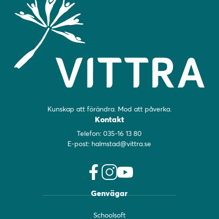
Kunskap att förändra. Mod att påverka.
Kontakt
Telefon:
035-16 13 80
E-post:
halmstad@vittra.se
f
i
y
Genvägar
a
n
o
c
s
u
Schoolsoft
e
t
t