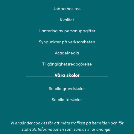
b
a
u
Jobba hos oss
o
g
b
o
r
e
Kvalitet
k
a
(
(
m
ö
Hantering av personuppgifter
ö
(
p
Synpunkter på verksamheten
p
ö
p
p
p
n
AcadeMedia
n
p
a
a
n
s
Tillgänglighetsredogörelse
s
a
i
i
s
n
Våra skolor
n
i
y
y
n
t
Se alla grundskolor
t
y
t
t
t
f
Se alla förskolor
f
t
ö
ö
f
n
n
ö
s
Vi använder cookies för att mäta trafiken på hemsidan och för
s
n
t
statistik. Informationen som samlas in är anonym.
t
s
e