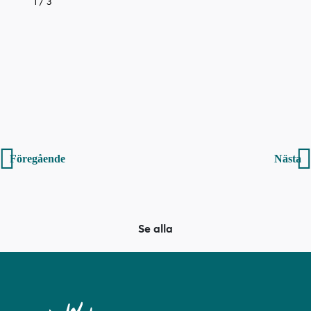
1
/
3
Inläggsnavigering
Föregående
Nästa
Se alla