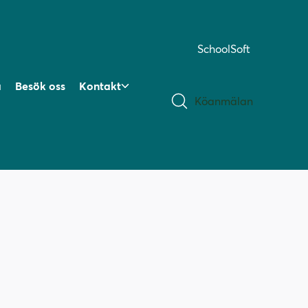
SchoolSoft
a
Besök oss
Kontakt
Köanmälan