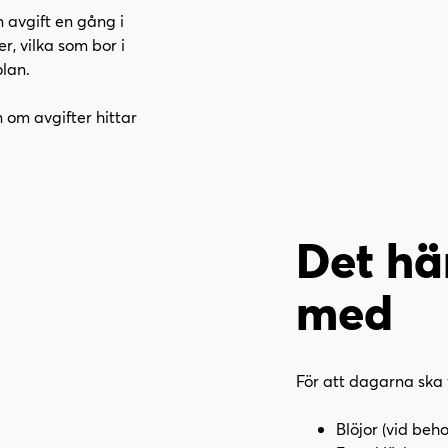
n avgift en gång i
, vilka som bor i
olan.
 om avgifter hittar
Det hä
med
För att dagarna ska 
Blöjor (vid beho