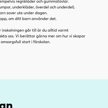
xempelvis regnkläder och gummistövlar.
umpor, underkläder, överdel och underdel).
arn sover ute under dagen.
napp, om ditt barn använder det.
inskolningen går till är du alltid varmt
kta oss. Vi berättar gärna mer om hur vi skapar
 omsorgsfull start i förskolan.
dan