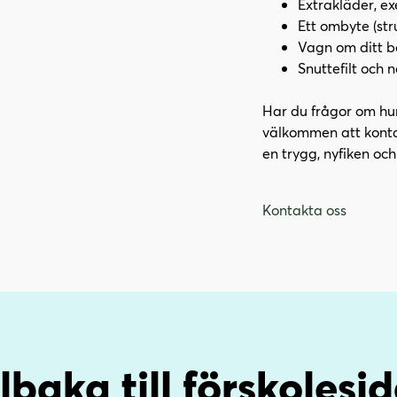
Extrakläder, e
Ett ombyte (str
Vagn om ditt b
Snuttefilt och 
Har du frågor om hur 
välkommen att konta
en trygg, nyfiken och
Kontakta oss
llbaka till förskolesi