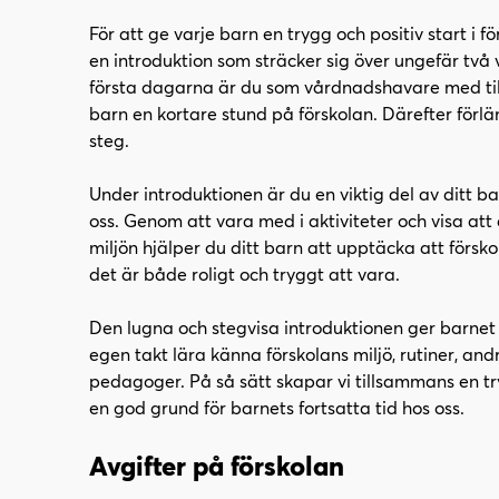
l
l
i
s
För att ge varje barn en trygg och positiv start i f
n
i
en introduktion som sträcker sig över ungefär två
n
d
första dagarna är du som vårdnadshavare med ti
e
f
barn en kortare stund på förskolan. Därefter förlä
h
o
steg.
å
t
l
Under introduktionen är du en viktig del av ditt ba
l
oss. Genom att vara med i aktiviteter och visa att
miljön hjälper du ditt barn att upptäcka att försko
det är både roligt och tryggt att vara.
Den lugna och stegvisa introduktionen ger barnet m
egen takt lära känna förskolans miljö, rutiner, an
pedagoger. På så sätt skapar vi tillsammans en 
en god grund för barnets fortsatta tid hos oss.
Avgifter på förskolan