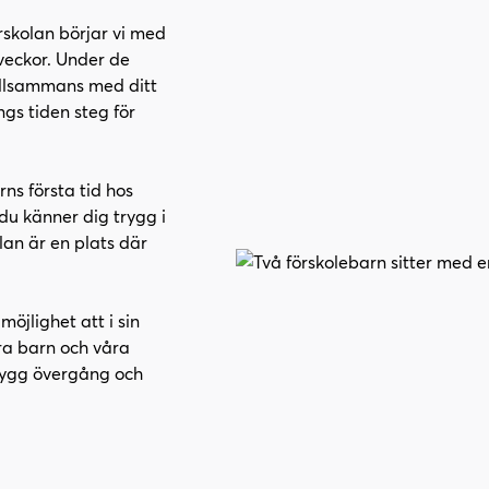
örskolan börjar vi med
 veckor. Under de
llsammans med ditt
ngs tiden steg för
rns första tid hos
 du känner dig trygg i
lan är en plats där
öjlighet att i sin
dra barn och våra
trygg övergång och