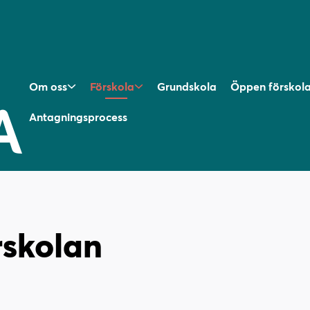
Om oss
Förskola
Grundskola
Öppen förskol
Antagningsprocess
rskolan