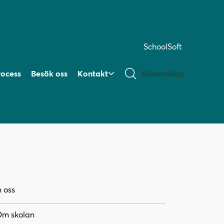
SchoolSoft
rocess
Besök oss
Kontakt
Köanmälan
 oss
m skolan