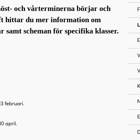
höst- och vårterminerna börjar och
F
oft hittar du mer information om
L
 samt scheman för specifika klasser.
E
V
V
K
N
3 februari.
E
0 april.
D