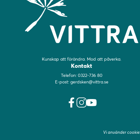
Kunskap att förändra. Mod att påverka.
Kontakt
Telefon:
0322-736 80
E-post:
gerdsken@vittra.se
f
i
y
a
n
o
c
s
u
e
t
t
Vi använder cookies
b
a
u