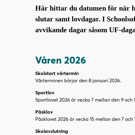
l
l
Här hittar du datumen för när 
i
s
n
i
slutar samt lovdagar. I Schools
n
d
avvikande dagar såsom UF-dagar
e
f
h
o
å
t
l
Våren 2026
l
Skolstart vårtermin
Vårterminen börjar den 8 januari 2026.
Sportlov
Sportlovet 2026 är vecka 7 mellan den 9 och 1
Påsklov
Påsklovet 2026 är vecka 15 mellan den 7 och 1
Skolavslutning