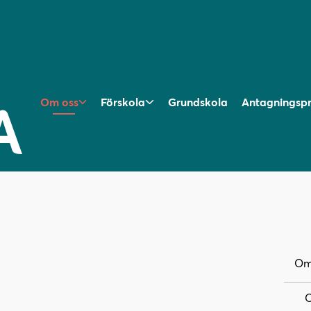
Om oss
Förskola
Grundskola
Antagningsp
Om
O