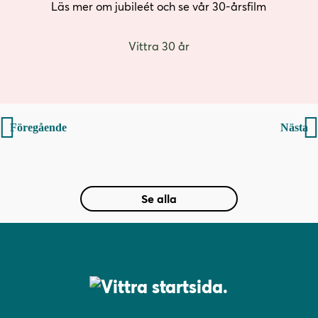
s
Läs mer om jubileét och se vår 30-årsfilm
t
e
Vittra 30 år
r
)
Inläggsnavigering
Föregående
Nästa
Se alla