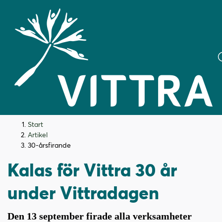
H
H
Start
o
o
Artikel
p
p
30-årsfirande
p
p
Kalas för Vittra 30 år
a
a
t
t
under Vittradagen
i
i
l
l
l
l
Den 13 september firade alla verksamheter