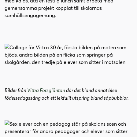
med kalas, äta en festlig lunch samt arbeta med
gemensamma projekt kopplat till skolornas
samhällsengagemang.
(
Bilder från
Vittra Forsgläntan
där det bland annat blev
ö
födelsedagssång och ett lekfullt utspring bland såpbubblor.
p
p
n
a
s