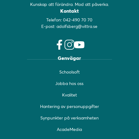
Kunskap att förändra. Mod att påverka.
Kontakt
Telefon:
042-490 70 70
E-post:
adolfsberg@vittra.se
f
i
y
Genvägar
a
n
o
c
s
u
Schoolsoft
e
t
t
b
a
u
Jobba hos oss
o
g
b
o
r
e
Kvalitet
k
a
(
(
m
ö
Hantering av personuppgifter
ö
(
p
Synpunkter på verksamheten
p
ö
p
p
p
n
AcadeMedia
n
p
a
a
n
s