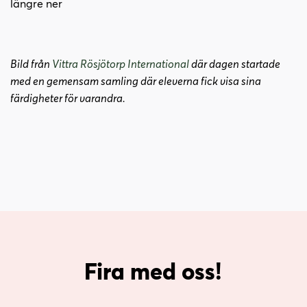
i
n
y
t
(
Bild från
Vittra Rösjötorp International
där dagen startade
t
ö
med en gemensam samling där eleverna fick visa sina
f
p
färdigheter för varandra.
ö
p
n
n
s
a
t
s
e
i
r
n
)
y
t
t
f
Fira med oss!
ö
n