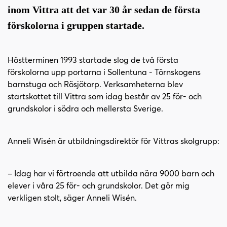
i
s
inom Vittra att det var 30 år sedan de första
n
i
förskolorna i gruppen startade.
n
d
e
f
h
o
Höstterminen 1993 startade slog de två första
å
t
förskolorna upp portarna i Sollentuna - Törnskogens
l
barnstuga och Rösjötorp. Verksamheterna blev
l
startskottet till Vittra som idag består av 25 för- och
grundskolor i södra och mellersta Sverige.
Anneli Wisén är utbildningsdirektör för Vittras skolgrupp:
– Idag har vi förtroende att utbilda nära 9000 barn och
elever i våra 25 för- och grundskolor. Det gör mig
verkligen stolt, säger Anneli Wisén.