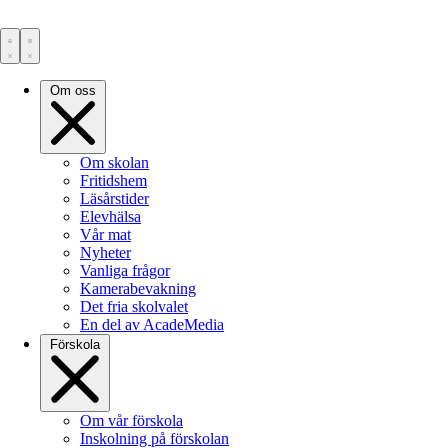
Om oss
Om skolan
Fritidshem
Läsårstider
Elevhälsa
Vår mat
Nyheter
Vanliga frågor
Kamerabevakning
Det fria skolvalet
En del av AcadeMedia
Förskola
Om vår förskola
Inskolning på förskolan