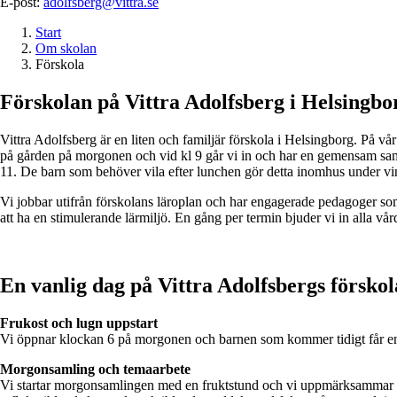
E-post:
adolfsberg@vittra.se
Start
Om skolan
Förskola
Förskolan på Vittra Adolfsberg i Helsingbo
Vittra Adolfsberg är en liten och familjär förskola i Helsingborg. På vår
på gården på morgonen och vid kl 9 går vi in och har en gemensam samlin
11. De barn som behöver vila efter lunchen gör detta inomhus under vi
Vi jobbar utifrån förskolans läroplan och har engagerade pedagoger s
att ha en stimulerande lärmiljö. En gång per termin bjuder vi in alla vå
En vanlig dag
på Vittra Adolfsbergs förskol
Frukost och lugn uppstart
Vi öppnar klockan 6 på morgonen och barnen som kommer tidigt får e
Morgonsamling och temaarbete
Vi startar morgonsamlingen med en fruktstund och vi uppmärksammar all