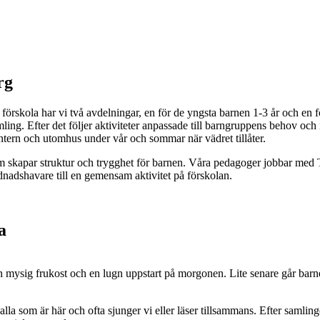
rg
 förskola har vi två avdelningar, en för de yngsta barnen 1-3 år och en f
g. Efter det följer aktiviteter anpassade till barngruppens behov och i
ntern och utomhus under vår och sommar när vädret tillåter.
om skapar struktur och trygghet för barnen. Våra pedagoger jobbar me
rdnadshavare till en gemensam aktivitet på förskolan.
a
n mysig frukost och en lugn uppstart på morgonen.
Lite senare går barn
a som är här och ofta sjunger vi eller läser tillsammans.
Efter samling