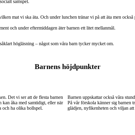
socialt samspel.
ilken mat vi ska äta. Och under lunchen tränar vi på att äta men också 
ment och under eftermiddagen äter barnen ett litet mellanmål.
 såklart högläsning – något som våra barn tycker mycket om.
Barnens höjdpunkter
en. Det vi ser att de flesta barnen
Barnen uppskattar också våra stunde
rn kan åka med samtidigt, eller när
På vår förskola känner sig barnen t
a och ha olika bollspel.
glädjen, nyfikenheten och viljan at