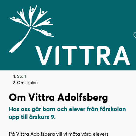
H
H
Start
o
o
Om skolan
p
p
Om Vittra Adolfsberg
p
p
a
a
Hos oss går barn och elever från förskolan
t
t
upp till årskurs 9.
i
i
l
l
l
l
På Vittra Adolfsberg vill vi möta våra elevers