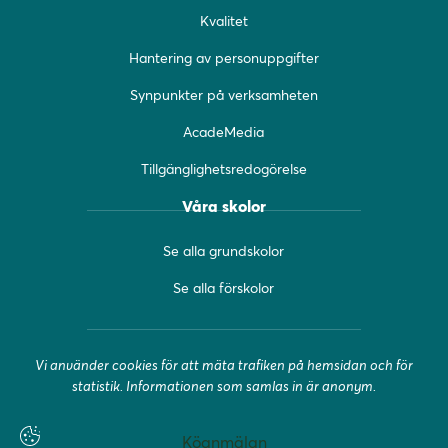
o
r
e
Kvalitet
k
a
(
(
m
ö
Hantering av personuppgifter
ö
(
p
Synpunkter på verksamheten
p
ö
p
p
p
n
AcadeMedia
n
p
a
a
n
s
Tillgänglighetsredogörelse
s
a
i
i
s
n
Våra skolor
n
i
y
y
n
t
Se alla grundskolor
t
y
t
t
t
f
Se alla förskolor
f
t
ö
ö
f
n
n
ö
s
Vi använder cookies för att mäta trafiken på hemsidan och för
s
n
t
statistik. Informationen som samlas in är anonym.
t
s
e
e
t
r
r
e
)
Köanmälan