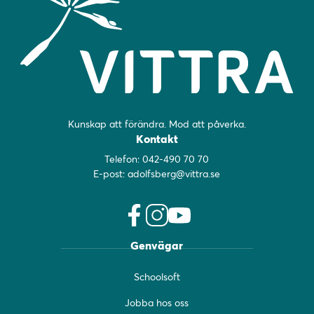
Kunskap att förändra. Mod att påverka.
Kontakt
Telefon:
042-490 70 70
E-post:
adolfsberg@vittra.se
f
i
y
Genvägar
a
n
o
c
s
u
Schoolsoft
e
t
t
b
a
u
Jobba hos oss
o
g
b