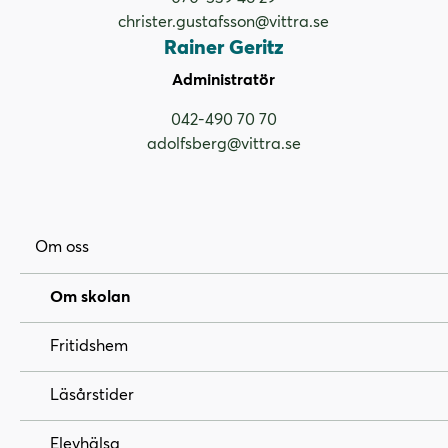
christer.gustafsson@vittra.se
Rainer Geritz
Administratör
042-490 70 70
adolfsberg@vittra.se
Om oss
Om skolan
Fritidshem
Läsårstider
Elevhälsa