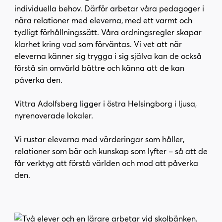
i
s
individuella behov. Därför arbetar våra pedagoger i
n
i
nära relationer med eleverna, med ett varmt och
n
d
tydligt förhållningssätt. Våra ordningsregler skapar
e
f
klarhet kring vad som förväntas. Vi vet att när
h
o
eleverna känner sig trygga i sig själva kan de också
å
t
förstå sin omvärld bättre och känna att de kan
l
påverka den.
l
Vittra Adolfsberg ligger i östra Helsingborg i ljusa,
nyrenoverade lokaler.
Vi rustar eleverna med värderingar som håller,
relationer som bär och kunskap som lyfter – så att de
får verktyg att förstå världen och mod att påverka
den.