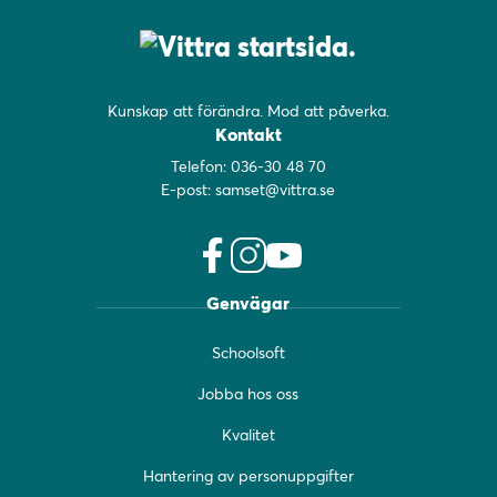
Kunskap att förändra. Mod att påverka.
Kontakt
Telefon:
036-30 48 70
E-post:
samset@vittra.se
f
i
y
Genvägar
a
n
o
c
s
u
Schoolsoft
e
t
t
b
a
u
Jobba hos oss
o
g
b
o
r
e
Kvalitet
k
a
(
(
m
ö
Hantering av personuppgifter
ö
(
p