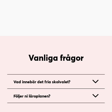
i
s
n
i
n
d
e
f
h
o
å
t
l
l
Vanliga frågor
Vad innebär det fria skolvalet?
Följer ni läroplanen?