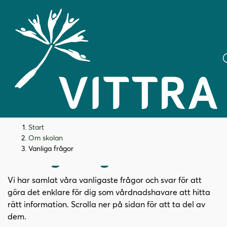
H
H
Start
o
o
Om skolan
p
p
Vanliga frågor
Vanliga frågor
p
p
a
a
Vi har samlat våra vanligaste frågor och svar för att
t
t
göra det enklare för dig som vårdnadshavare att hitta
i
i
rätt information. Scrolla ner på sidan för att ta del av
l
l
dem.
l
l