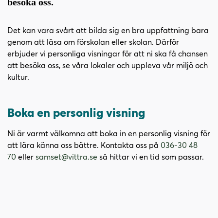
besöka oss.
i
s
n
i
n
d
Det kan vara svårt att bilda sig en bra uppfattning bara
e
f
genom att läsa om förskolan eller skolan. Därför
h
o
erbjuder vi personliga visningar för att ni ska få chansen
å
t
att besöka oss, se våra lokaler och uppleva vår miljö och
l
kultur.
l
Boka en personlig visning
Ni är varmt välkomna att boka in en personlig visning för
att lära känna oss bättre. Kontakta oss på
036-30 48
70
eller
samset@vittra.se
så hittar vi en tid som passar.