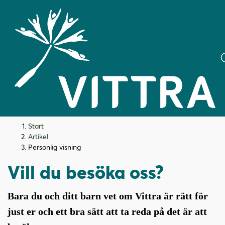
H
H
Start
o
o
Artikel
p
p
Personlig visning
p
p
Vill du besöka oss?
a
a
t
t
i
i
Bara du och ditt barn vet om Vittra är rätt för
l
l
just er och ett bra sätt att ta reda på det är att
l
l