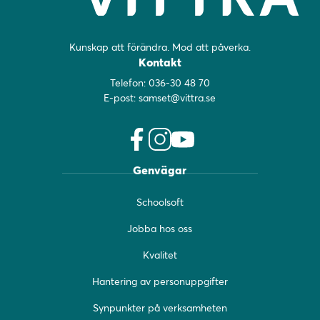
Kunskap att förändra. Mod att påverka.
Kontakt
Telefon:
036-30 48 70
E-post:
samset@vittra.se
f
i
y
Genvägar
a
n
o
c
s
u
Schoolsoft
e
t
t
b
a
u
Jobba hos oss
o
g
b
o
r
e
Kvalitet
k
a
(
(
m
ö
Hantering av personuppgifter
ö
(
p
Synpunkter på verksamheten
p
ö
p