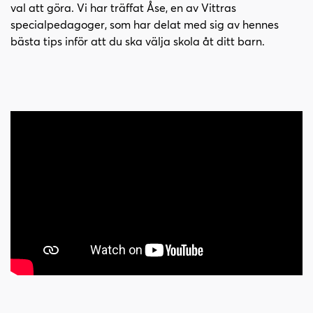
i
s
val att göra. Vi har träffat Åse, en av Vittras
n
i
specialpedagoger, som har delat med sig av hennes
n
d
bästa tips inför att du ska välja skola åt ditt barn.
e
f
h
o
å
t
l
l