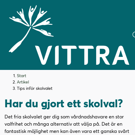
H
H
Start
o
o
Artikel
p
p
Tips inför skolvalet
p
p
Har du gjort ett skolval?
a
a
t
t
i
i
Det fria skolvalet ger dig som vårdnadshavare en stor
l
l
valfrihet och många alternativ att välja på. Det är en
l
l
fantastisk möjlighet men kan även vara ett ganska svårt