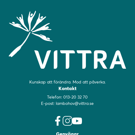
Kunskap att förändra. Mod att påverka.
Kontakt
Telefon:
013-20 32 70
E-post:
lambohov@vittra.se
f
i
y
Genvägar
a
n
o