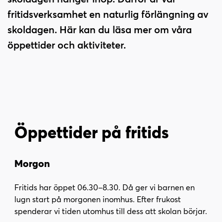
i
s
fritidsverksamhet en naturlig förlängning av
n
i
skoldagen. Här kan du läsa mer om våra
n
d
e
f
öppettider och aktiviteter.
h
o
å
t
l
l
Öppettider på fritids
Morgon
Fritids har öppet 06.30–8.30. Då ger vi barnen en
lugn start på morgonen inomhus. Efter frukost
spenderar vi tiden utomhus till dess att skolan börjar.