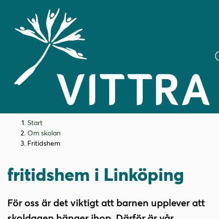
H
H
Start
o
o
Om skolan
p
p
Fritidshem
Vittra Lambohovs
p
p
a
a
fritidshem i Linköping
t
t
i
i
l
l
För oss är det viktigt att barnen upplever att
l
l
skoldagen hänger ihop. Därför är vår