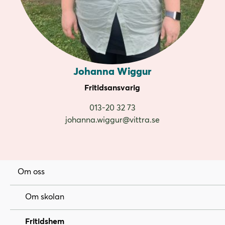
Johanna Wiggur
Fritidsansvarig
013-20 32 73
johanna.wiggur@vittra.se
Om oss
Om skolan
Fritidshem