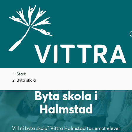
H
H
Start
o
o
Byta skola
p
p
Byta skola i
p
p
a
a
Halmstad
t
t
i
i
l
l
Vill ni byta skola? Vittra Halmstad tar emot elever
l
l