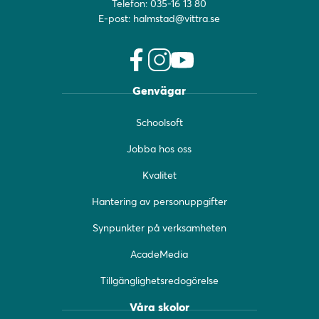
Telefon:
035-16 13 80
E-post:
halmstad@vittra.se
f
i
y
Genvägar
a
n
o
c
s
u
Schoolsoft
e
t
t
b
a
u
Jobba hos oss
o
g
b
o
r
e
Kvalitet
k
a
(
(
m
ö
Hantering av personuppgifter
ö
(
p
Synpunkter på verksamheten
p
ö
p
p
p
n
AcadeMedia
n
p
a
a
n
s
Tillgänglighetsredogörelse
s
a
i
i
s
n
Våra skolor
n
i
y