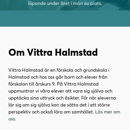
löpande under året i mån av plats.
i
s
n
i
n
d
e
f
h
o
å
t
l
Om Vittra Halmstad
l
Vittra Halmstad är en förskola och grundskola i
Halmstad och hos oss går barn och elever från
förskolan till årskurs 9. På Vittra Halmstad
uppmuntrar vi våra elever att vara sig själva och
upptäcka sina uttryck och åsikter. För när eleverna
lär sig om sig själva kan de sätta det i ett större
perspektiv och också lära om samhället.
Läs mer om
oss.