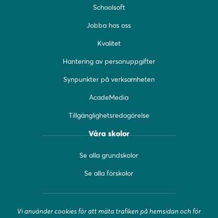
Schoolsoft
e
t
t
b
a
u
Jobba hos oss
o
g
b
o
r
e
Kvalitet
k
a
(
(
m
ö
Hantering av personuppgifter
ö
(
p
Synpunkter på verksamheten
p
ö
p
p
p
n
AcadeMedia
n
p
a
a
n
s
Tillgänglighetsredogörelse
s
a
i
i
s
n
Våra skolor
n
i
y
y
n
t
Se alla grundskolor
t
y
t
t
t
f
Se alla förskolor
f
t
ö
ö
f
n
n
ö
s
Vi använder cookies för att mäta trafiken på hemsidan och för
s
n
t