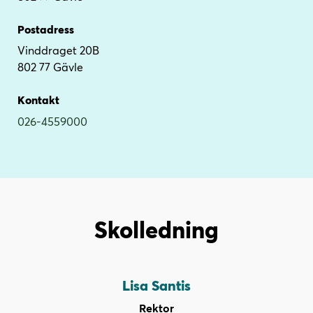
i
s
n
i
Postadress
n
d
Vinddraget 20B
e
f
802 77 Gävle
h
o
å
t
Kontakt
l
026-4559000
l
Skolledning
Lisa Santis
Rektor