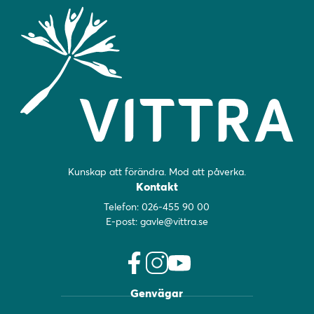
Kunskap att förändra. Mod att påverka.
Kontakt
Telefon:
026-455 90 00
E-post:
gavle@vittra.se
f
i
y
Genvägar
a
n
o
c
s
u