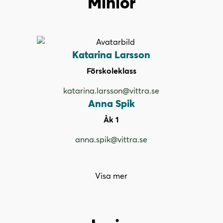
Minior
Katarina Larsson
Förskoleklass
katarina.larsson@vittra.se
Anna Spik
Åk 1
anna.spik@vittra.se
Visa mer