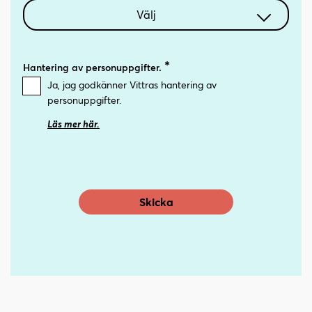
Välj
2026
Hantering av personuppgifter.
Ja, jag godkänner Vittras hantering av
2027
personuppgifter.
Läs mer här.
2028
2029
Skicka
2030
2031