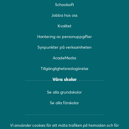
Schoolsoft
nytt
nytt
nytt
fönster)
fönster)
fönster)
Jobba hos oss
Kvalitet
Hantering av personuppgifter
Synpunkter på verksamheten
AcadeMedia
Tillgänglighetsredogörelse
Våra skolor
Se alla grundskolor
Se alla förskolor
Vi använder cookies för att mäta trafiken på hemsidan och för