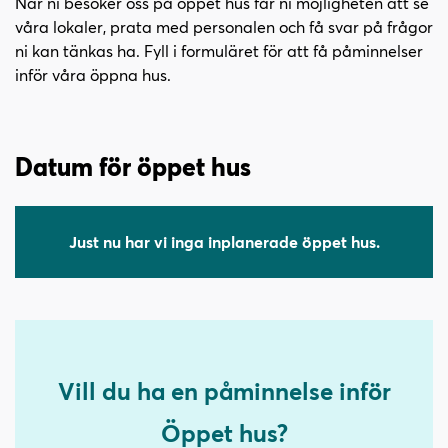
l
När ni besöker oss på öppet hus får ni möjligheten att se
l
våra lokaler, prata med personalen och få svar på frågor
ni kan tänkas ha. Fyll i formuläret för att få påminnelser
inför våra öppna hus.
Datum för öppet hus
Just nu har vi inga inplanerade öppet hus.
Vill du ha en påminnelse inför
Öppet hus?