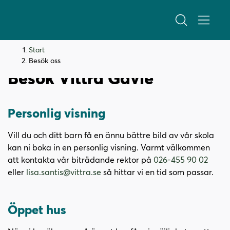
H
H
Start
o
o
Besök oss
p
p
Besök Vittra Gävle
p
p
a
a
t
t
Personlig visning
i
i
l
l
Vill du och ditt barn få en ännu bättre bild av vår skola
l
l
kan ni boka in en personlig visning. Varmt välkommen
i
s
att kontakta vår biträdande rektor på
026-455 90 02
n
i
eller
lisa.santis@vittra.se
så hittar vi en tid som passar.
n
d
e
f
h
o
Öppet hus
å
t