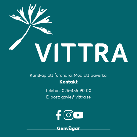
Kunskap att förändra. Mod att påverka.
Kontakt
Telefon:
026-455 90 00
E-post:
gavle@vittra.se
facebook
instagram
youtube
Genvägar
(öppnas
(öppnas
(öppnas
i
i
i