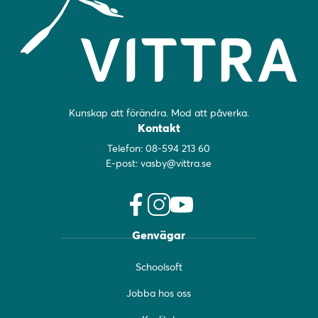
Kunskap att förändra. Mod att påverka.
Kontakt
Telefon:
08-594 213 60
E-post:
vasby@vittra.se
f
i
y
Genvägar
a
n
o
c
s
u
Schoolsoft
e
t
t
b
a
u
Jobba hos oss
o
g
b
o
r
e