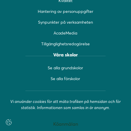
Kvalitet
k
a
(
(
m
ö
Hantering av personuppgifter
ö
(
p
Synpunkter på verksamheten
p
ö
p
p
p
n
AcadeMedia
n
p
a
a
n
s
Tillgänglighetsredogörelse
s
a
i
i
s
n
Våra skolor
n
i
y
y
n
t
Se alla grundskolor
t
y
t
t
t
f
Se alla förskolor
f
t
ö
ö
f
n
n
ö
s
Vi använder cookies för att mäta trafiken på hemsidan och för
s
n
t
statistik. Informationen som samlas in är anonym.
t
s
e
e
t
r
r
e
)
Köanmälan
)
r