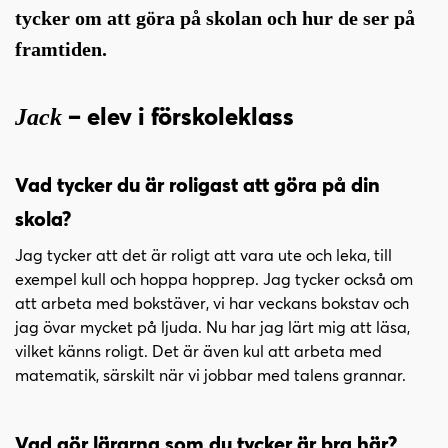
i
s
tycker om att göra på skolan och hur de ser på
n
i
framtiden.
n
d
e
f
h
o
– elev i förskoleklass
Jack
å
t
l
l
Vad tycker du är roligast att göra på din
skola?
Jag tycker att det är roligt att vara ute och leka, till
exempel kull och hoppa hopprep. Jag tycker också om
att arbeta med bokstäver, vi har veckans bokstav och
jag övar mycket på ljuda. Nu har jag lärt mig att läsa,
vilket känns roligt. Det är även kul att arbeta med
matematik, särskilt när vi jobbar med talens grannar.
Vad gör lärarna som du tycker är bra här?