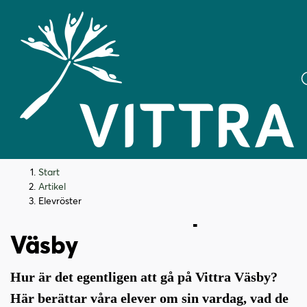
H
H
Start
o
o
Artikel
p
p
Elevröster
Möt våra elever på Vittra
p
p
a
a
Väsby
t
t
i
i
Hur är det egentligen att gå på Vittra Väsby?
l
l
l
l
Här berättar våra elever om sin vardag, vad de