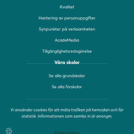
o
r
e
Kvalitet
k
a
(
(
m
ö
Hantering av personuppgifter
ö
(
p
Synpunkter på verksamheten
p
ö
p
p
p
n
AcadeMedia
n
p
a
a
n
s
Tillgänglighetsredogörelse
s
a
i
i
s
n
Våra skolor
n
i
y
y
n
t
Se alla grundskolor
t
y
t
t
t
f
Se alla förskolor
f
t
ö
ö
f
n
n
ö
s
Vi använder cookies för att mäta trafiken på hemsidan och för
s
n
t
statistik. Informationen som samlas in är anonym.
t
s
e
e
t
r
r
e
)
Köanmälan