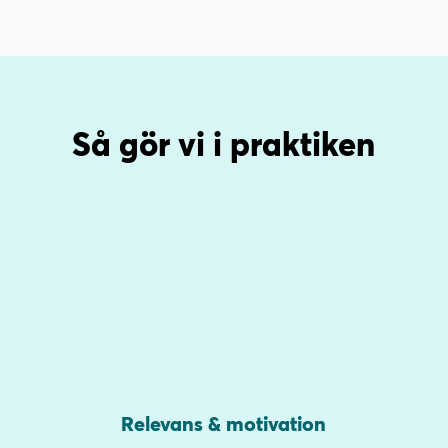
l
l
Så gör vi i praktiken
Relevans & motivation