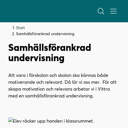
H
H
Start
o
o
Samhällsförankrad undervisning
p
p
Samhällsförankrad
p
p
a
a
undervisning
t
t
i
i
l
l
Att vara i förskolan och skolan ska kännas både
l
l
motiverande och relevant. Då lär vi oss mer. För att
i
s
skapa motivation och relevans arbetar vi i Vittra
n
i
med en samhällsförankrad undervisning.
n
d
e
f
h
o
å
t