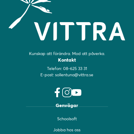
Kunskap att förändra. Mod att påverka.
Kontakt
Telefon:
08-625 33 31
E-post:
sollentuna@vittra.se
f
i
y
Genvägar
a
n
o
c
s
u
Schoolsoft
e
t
t
b
a
u
Jobba hos oss
o
g
b