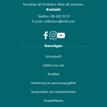
Kunskap att förändra. Mod att påverka.
Kontakt
Telefon:
08-625 33 31
E-post:
sollentuna@vittra.se
f
i
y
Genvägar
a
n
o
c
s
u
Schoolsoft
e
t
t
b
a
u
Jobba hos oss
o
g
b
o
r
e
Kvalitet
k
a
(
(
m
ö
Hantering av personuppgifter
ö
(
p
Synpunkter på verksamheten
p
ö
p
p
p
n
AcadeMedia
n
p
a
a
n
s