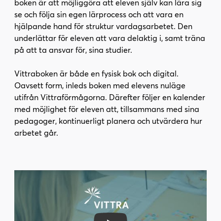
boken är att möjliggöra att eleven själv kan lära sig
i
s
se och följa sin egen lärprocess och att vara en
n
i
hjälpande hand för struktur vardagsarbetet. Den
n
d
underlättar för eleven att vara delaktig i, samt träna
e
f
på att ta ansvar för, sina studier.
h
o
å
t
Vittraboken är både en fysisk bok och digital.
l
Oavsett form, inleds boken med elevens nuläge
l
utifrån Vittraförmågorna. Därefter följer en kalender
med möjlighet för eleven att, tillsammans med sina
pedagoger, kontinuerligt planera och utvärdera hur
arbetet går.