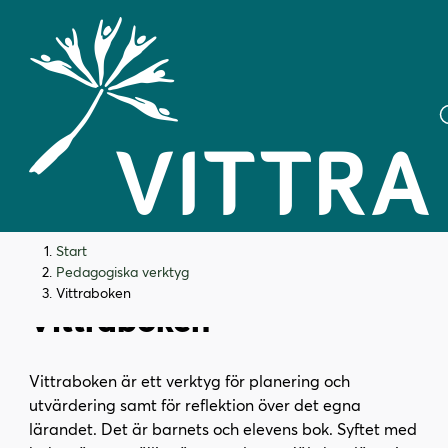
H
H
Start
o
o
Pedagogiska verktyg
p
p
Vittraboken
Vittraboken
p
p
a
a
t
t
Vittraboken är ett verktyg för planering och
i
i
utvärdering samt för reflektion över det egna
l
l
lärandet. Det är barnets och elevens bok. Syftet med
l
l