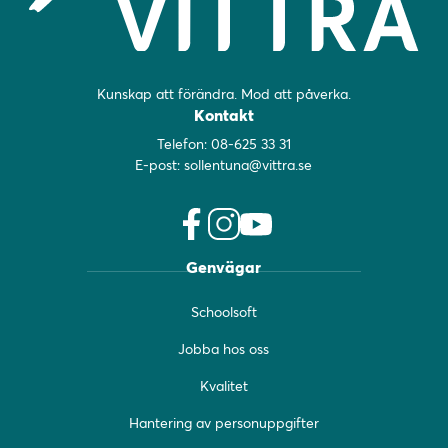
Kunskap att förändra. Mod att påverka.
Kontakt
Telefon:
08-625 33 31
E-post:
sollentuna@vittra.se
f
i
y
Genvägar
a
n
o
c
s
u
Schoolsoft
e
t
t
b
a
u
Jobba hos oss
o
g
b
o
r
e
Kvalitet
k
a
(
(
m
ö
Hantering av personuppgifter
ö
(
p