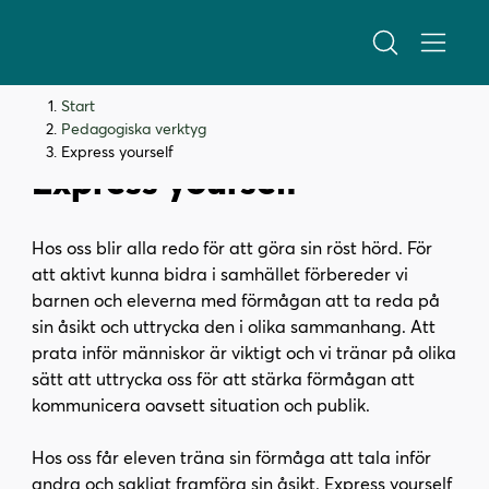
H
H
Start
o
o
Pedagogiska verktyg
p
p
Express yourself
Express yourself
p
p
a
a
t
t
Hos oss blir alla redo för att göra sin röst hörd. För
i
i
att aktivt kunna bidra i samhället förbereder vi
l
l
barnen och eleverna med förmågan att ta reda på
l
l
sin åsikt och uttrycka den i olika sammanhang. Att
i
s
prata inför människor är viktigt och vi tränar på olika
n
i
sätt att uttrycka oss för att stärka förmågan att
n
d
kommunicera oavsett situation och publik.
e
f
h
o
Hos oss får eleven träna sin förmåga att tala inför
å
t
andra och sakligt framföra sin åsikt. Express yourself