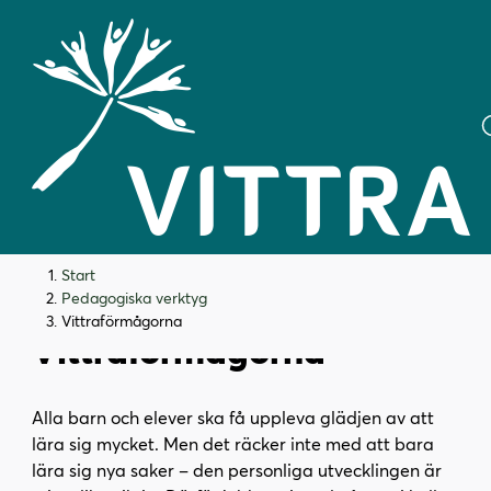
H
H
Start
o
o
Pedagogiska verktyg
p
p
Vittraförmågorna
Vittraförmågorna
p
p
a
a
t
t
Alla barn och elever ska få uppleva glädjen av att
i
i
lära sig mycket. Men det räcker inte med att bara
l
l
lära sig nya saker – den personliga utvecklingen är
l
l