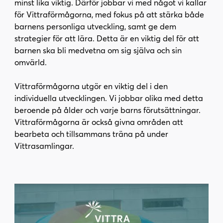
minst lika viktig. Därför jobbar vi med något vi kallar
i
s
för Vittraförmågorna, med fokus på att stärka både
n
i
barnens personliga utveckling, samt ge dem
n
d
strategier för att lära. Detta är en viktig del för att
e
f
barnen ska bli medvetna om sig själva och sin
h
o
omvärld.
å
t
l
Vittraförmågorna utgör en viktig del i den
l
individuella utvecklingen. Vi jobbar olika med detta
beroende på ålder och varje barns förutsättningar.
Vittraförmågorna är också givna områden att
bearbeta och tillsammans träna på under
Vittrasamlingar.