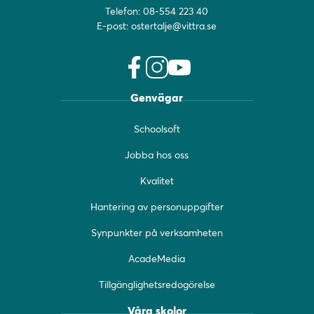
Telefon:
08-554 223 40
E-post:
ostertalje@vittra.se
f
i
y
Genvägar
a
n
o
c
s
u
Schoolsoft
e
t
t
b
a
u
Jobba hos oss
o
g
b
o
r
e
Kvalitet
k
a
(
(
m
ö
Hantering av personuppgifter
ö
(
p
Synpunkter på verksamheten
p
ö
p
p
p
n
AcadeMedia
n
p
a
a
n
s
Tillgänglighetsredogörelse
s
a
i
i
s
n
Våra skolor