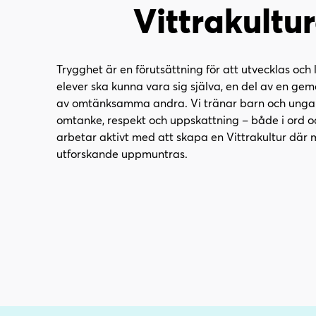
l
l
Vittrakultu
i
s
n
i
n
d
e
f
Trygghet är en förutsättning för att utvecklas och 
h
o
elever ska kunna vara sig själva, en del av en g
å
t
av omtänksamma andra. Vi tränar barn och unga 
l
omtanke, respekt och uppskattning – både i ord o
l
arbetar aktivt med att skapa en Vittrakultur där 
utforskande uppmuntras.