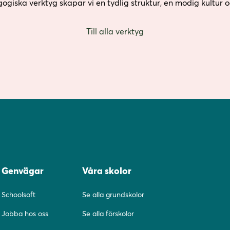
giska verktyg skapar vi en tydlig struktur, en modig kultur 
Till alla verktyg
Genvägar
Våra skolor
Schoolsoft
Se alla grundskolor
Jobba hos oss
Se alla förskolor