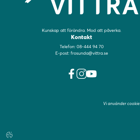
Kunskap att förändra. Mod att påverka.
Kontakt
Telefon:
08-444 94 70
E-post:
frosunda@vittra.se
f
i
y
a
n
o
c
s
u
e
t
t
Vi använder cookies
b
a
u
o
g
b
o
r
e
k
a
(
(
m
ö