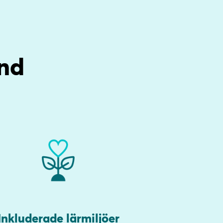
nd
Inkluderade lärmiljöer