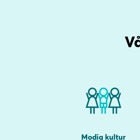
V
Modig kultur