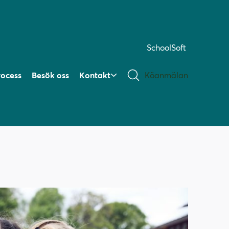
SchoolSoft
rocess
Besök oss
Kontakt
Köanmälan