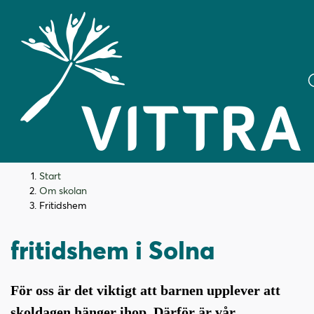
H
H
Start
o
o
Om skolan
p
p
Fritidshem
Vittra Frösundas
p
p
a
a
fritidshem i Solna
t
t
i
i
l
l
För oss är det viktigt att barnen upplever att
l
l
skoldagen hänger ihop. Därför är vår