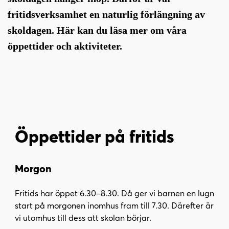
i
s
fritidsverksamhet en naturlig förlängning av
n
i
n
d
skoldagen. Här kan du läsa mer om våra
e
f
öppettider och aktiviteter.
h
o
å
t
l
l
Öppettider på fritids
Morgon
Fritids har öppet 6.30–8.30. Då ger vi barnen en lugn
start på morgonen inomhus fram till 7.30. Därefter är
vi utomhus till dess att skolan börjar.