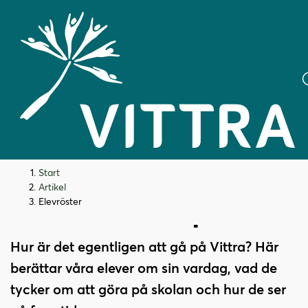
H
H
Start
o
o
Artikel
p
p
Elevröster
Möt våra elever på Vittra
p
p
a
a
Hur är det egentligen att gå på Vittra? Här
t
t
i
i
berättar våra elever om sin vardag, vad de
l
l
tycker om att göra på skolan och hur de ser
l
l