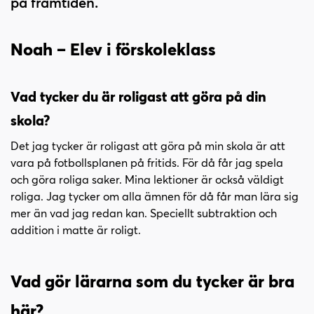
på framtiden.
i
s
n
i
n
d
Noah – Elev i förskoleklass
e
f
h
o
å
t
Vad tycker du är roligast att göra på din
l
skola?
l
Det jag tycker är roligast att göra på min skola är att
vara på fotbollsplanen på fritids. För då får jag spela
och göra roliga saker. Mina lektioner är också väldigt
roliga. Jag tycker om alla ämnen för då får man lära sig
mer än vad jag redan kan. Speciellt subtraktion och
addition i matte är roligt.
Vad gör lärarna som du tycker är bra
här?