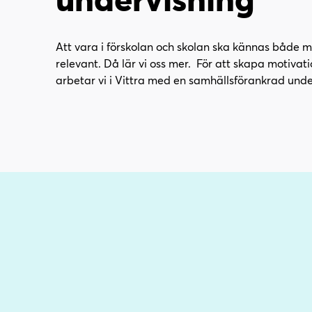
l
l
i
s
n
i
Att vara i förskolan och skolan ska kännas både 
n
d
relevant. Då lär vi oss mer. För att skapa motivat
e
f
arbetar vi i Vittra med en samhällsförankrad unde
h
o
å
t
l
l