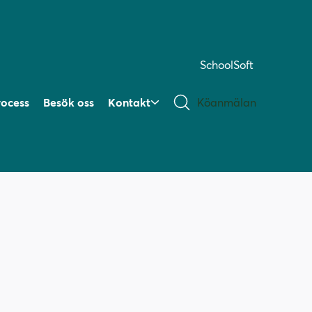
SchoolSoft
rocess
Besök oss
Kontakt
Köanmälan