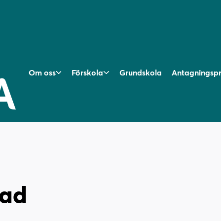
Om oss
Förskola
Grundskola
Antagningsp
rad