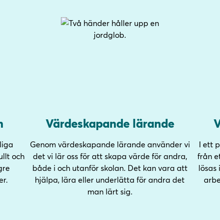
n
Värdeskapande lärande
V
liga
Genom värdeskapande lärande använder vi
I ett 
llt och
det vi lär oss för att skapa värde för andra,
från e
gre
både i och utanför skolan. Det kan vara att
lösas 
er.
hjälpa, lära eller underlätta för andra det
arbe
man lärt sig.