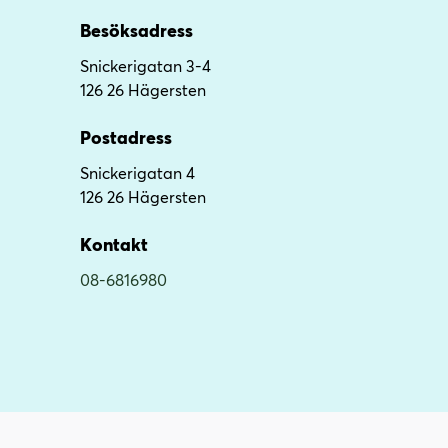
l
l
i
s
Besöksadress
n
i
Snickerigatan 3-4
n
d
126 26 Hägersten
e
f
h
o
Postadress
å
t
l
Snickerigatan 4
l
126 26 Hägersten
Kontakt
08-6816980