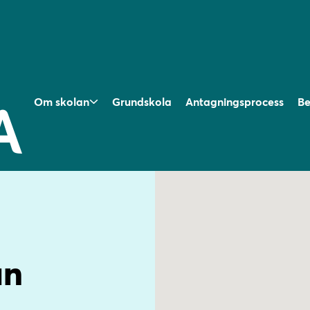
Om skolan
Grundskola
Antagningsprocess
Be
an