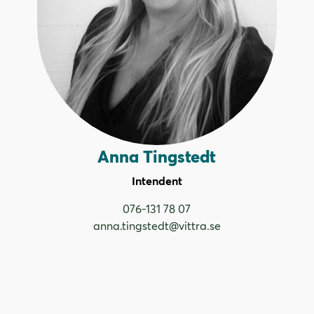
Anna Tingstedt
Intendent
076-131 78 07
anna.tingstedt@vittra.se