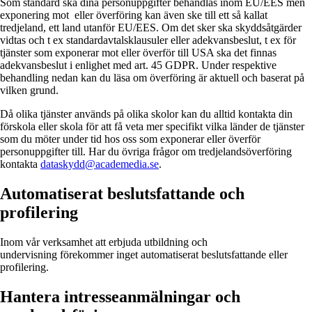
Som standard ska dina personuppgifter behandlas inom EU/EES men
exponering mot eller överföring kan även ske till ett så kallat
tredjeland, ett land utanför EU/EES. Om det sker ska skyddsåtgärder
vidtas och t ex standardavtalsklausuler eller adekvansbeslut, t ex för
tjänster som exponerar mot eller överför till USA ska det finnas
adekvansbeslut i enlighet med art. 45 GDPR. Under respektive
behandling nedan kan du läsa om överföring är aktuell och baserat på
vilken grund.
Då olika tjänster används på olika skolor kan du alltid kontakta din
förskola eller skola för att få veta mer specifikt vilka länder de tjänster
som du möter under tid hos oss som exponerar eller överför
personuppgifter till. Har du övriga frågor om tredjelandsöverföring
kontakta
dataskydd@academedia.se
.
Automatiserat beslutsfattande och
profilering
Inom vår verksamhet att erbjuda utbildning och
undervisning förekommer inget automatiserat beslutsfattande eller
profilering.
Hantera intresseanmälningar och