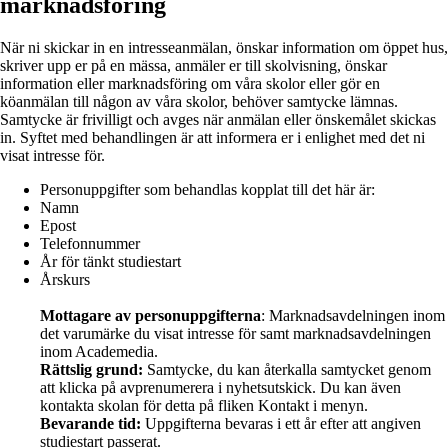
marknadsföring
När ni skickar in en intresseanmälan, önskar information om öppet hus,
skriver upp er på en mässa, anmäler er till skolvisning, önskar
information eller marknadsföring om våra skolor eller gör en
köanmälan till någon av våra skolor, behöver samtycke lämnas.
Samtycke är frivilligt och avges när anmälan eller önskemålet skickas
in. Syftet med behandlingen är att informera er i enlighet med det ni
visat intresse för.
Personuppgifter som behandlas kopplat till det här är:
Namn
Epost
Telefonnummer
År för tänkt studiestart
Årskurs
Mottagare av personuppgifterna
: Marknadsavdelningen inom
det varumärke du visat intresse för samt marknadsavdelningen
inom Academedia.
Rättslig grund:
Samtycke, du kan återkalla samtycket genom
att klicka på avprenumerera i nyhetsutskick. Du kan även
kontakta skolan för detta på fliken Kontakt i menyn.
Bevarande tid:
Uppgifterna bevaras i ett år efter att angiven
studiestart passerat.