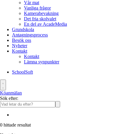
Vår mat
Vanliga frågor
Kamerabevakning
Det fria skolvalet
En del av AcadeMedia
Grundskola
Antagningsprocess
Besök oss
Nyheter
Kontakt
Kontakt
Lämna synpunkter
SchoolSoft
Köanmälan
Sök efter:
0
hittade resultat