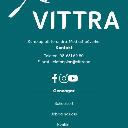
Kunskap att förändra. Mod att påverka.
Kontakt
Telefon:
08-681 69 80
E-post:
telefonplan@vittra.se
f
i
y
Genvägar
a
n
o
c
s
u
Schoolsoft
e
t
t
b
a
u
Jobba hos oss
o
g
b
o
r
e
Kvalitet
k
a
(