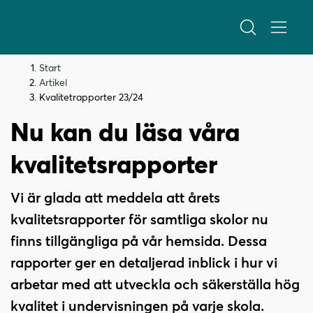
H
H
Start
o
o
Artikel
p
p
Kvalitetrapporter 23/24
p
p
Nu kan du läsa våra
a
a
t
t
kvalitetsrapporter
i
i
l
l
Vi är glada att meddela att årets
l
l
i
s
kvalitetsrapporter för samtliga skolor nu
n
i
finns tillgängliga på vår hemsida. Dessa
n
d
rapporter ger en detaljerad inblick i hur vi
e
f
h
o
arbetar med att utveckla och säkerställa hög
å
t
kvalitet i undervisningen på varje skola.